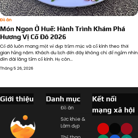
Đồ ăn
Món Ngon Ở Huế: Hành Trình Khám Phá
Hương Vị Cố Đô 2026
Cố đô luôn mang một vẻ đẹp trầm mặc và cổ kính theo thời
gian hằng năm. Khách du lịch đến đây không chỉ để ngắm nhìn
đền đài lăng tẩm cổ kính. Họ còn…
Tháng 5 26, 2026
Giới thiệu
Danh mục
Kết nối
Đồ ăn
mạng xã hội
Sức khỏe &
Làm đẹp
Thể thao