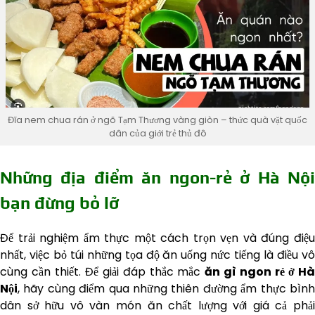
Đĩa nem chua rán ở ngõ Tạm Thương vàng giòn – thức quà vặt quốc
dân của giới trẻ thủ đô
Những địa điểm ăn ngon-rẻ ở Hà Nội
bạn đừng bỏ lỡ
Để trải nghiệm ẩm thực một cách trọn vẹn và đúng điệu
nhất, việc bỏ túi những tọa độ ăn uống nức tiếng là điều vô
cùng cần thiết. Để giải đáp thắc mắc
ăn gì ngon rẻ ở H
Nội
, hãy cùng điểm qua những thiên đường ẩm thực bình
dân sở hữu vô vàn món ăn chất lượng với giá cả phải