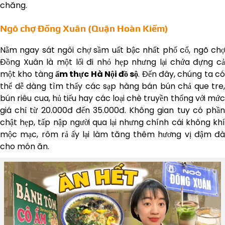
chăng.
Ngõ chợ Đồng Xuân (Quận Hoàn Kiếm)
Nằm ngay sát ngôi chợ sầm uất bậc nhất phố cổ, ngõ chợ
Đồng Xuân là một lối đi nhỏ hẹp nhưng lại chứa đựng cả
một kho tàng
ẩm thực Hà Nội đồ sộ
. Đến đây, chúng ta c
thể dễ dàng tìm thấy các sạp hàng bán bún chả que tre,
bún riêu cua, hủ tiếu hay các loại chè truyền thống với mức
giá chỉ từ 20.000đ đến 35.000đ. Không gian tuy có phần
chật hẹp, tấp nập người qua lại nhưng chính cái không khí
mộc mạc, rôm rả ấy lại làm tăng thêm hương vị đậm đà
cho món ăn.