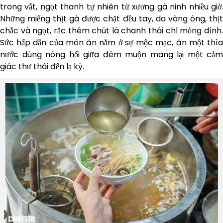
trong vắt, ngọt thanh tự nhiên từ xương gà ninh nhiều giờ.
Những miếng thịt gà được chặt đều tay, da vàng óng, thịt
chắc và ngọt, rắc thêm chút lá chanh thái chỉ mỏng dính.
Sức hấp dẫn của món ăn nằm ở sự mộc mạc, ăn một thìa
nước dùng nóng hổi giữa đêm muộn mang lại một cảm
giác thư thái đến lạ kỳ.