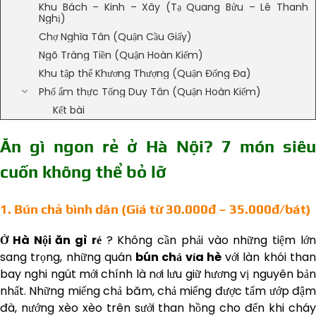
Khu Bách – Kinh – Xây (Tạ Quang Bửu – Lê Thanh
Nghị)
Chợ Nghĩa Tân (Quận Cầu Giấy)
Ngõ Tràng Tiền (Quận Hoàn Kiếm)
Khu tập thể Khương Thượng (Quận Đống Đa)
Phố ẩm thực Tống Duy Tân (Quận Hoàn Kiếm)
Kết bài
Ăn gì ngon rẻ ở Hà Nội? 7 món siêu
cuốn không thể bỏ lỡ
1. Bún chả bình dân (Giá từ 30.000đ – 35.000đ/bát)
Ở Hà Nội ăn gì rẻ
? Không cần phải vào những tiệm lớ
sang trọng, những quán
bún chả vỉa hè
với làn khói tha
bay nghi ngút mới chính là nơi lưu giữ hương vị nguyên bản
nhất. Những miếng chả băm, chả miếng được tẩm ướp đậm
đà, nướng xèo xèo trên sưởi than hồng cho đến khi cháy