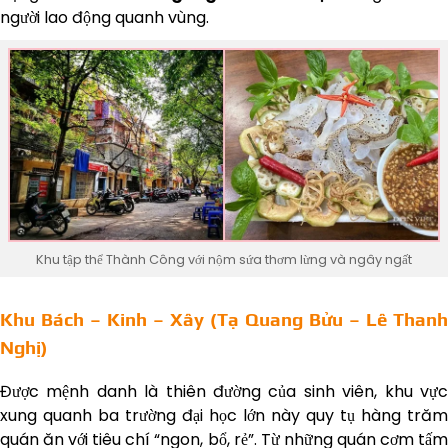
người lao động quanh vùng.
Khu tập thể Thành Công với nộm sứa thơm lừng và ngây ngất
Khu Bách – Kinh – Xây (Tạ Quang Bửu – Lê Thanh
Nghị)
Được mệnh danh là thiên đường của sinh viên, khu vực
xung quanh ba trường đại học lớn này quy tụ hàng trăm
quán ăn với tiêu chí “ngon, bổ, rẻ”. Từ những quán cơm tấm