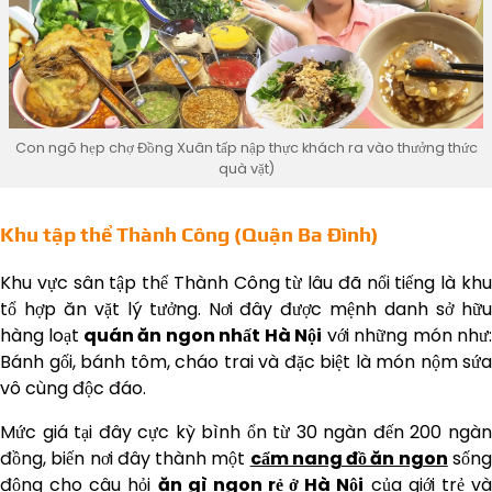
Con ngõ hẹp chợ Đồng Xuân tấp nập thực khách ra vào thưởng thức
quà vặt)
Khu tập thể Thành Công (Quận Ba Đình)
Khu vực sân tập thể Thành Công từ lâu đã nổi tiếng là khu
tổ hợp ăn vặt lý tưởng. Nơi đây được mệnh danh sở hữu
hàng loạt
quán ăn ngon nhất Hà Nội
với những món như
Bánh gối, bánh tôm, cháo trai và đặc biệt là món nộm sứa
vô cùng độc đáo.
Mức giá tại đây cực kỳ bình ổn từ 30 ngàn đến 200 ngàn
đồng, biến nơi đây thành một
cẩm nang đồ ăn ngon
sốn
động cho câu hỏi
ăn gì ngon rẻ ở Hà Nội
của giới trẻ v