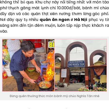
không thể bỏ qua. Khu chợ này nổi tiếng nhất với món tào
phớ thạch găng mát lạnh chỉ 10.000đ/bát, bánh mì chảo
đầy đặn và các quán thịt xiên nướng thơm lừng góc phố.
Nơi đây quy tụ nhiều
quán ăn ngon ở Hà Nội
phục vụ t
sáng sớm đến tận đêm muộn, luôn tấp nập thực khách ra
vào.
Đừng quên thưởng thức món bánh mỳ chảo Nghĩa Tân nhé