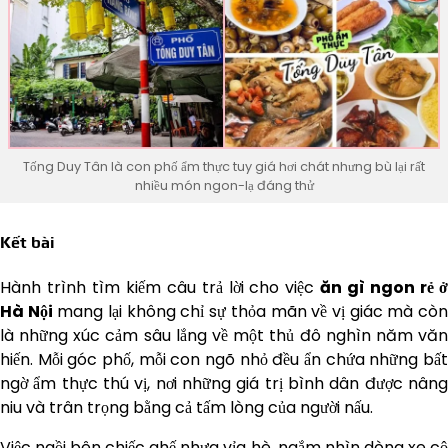
Tống Duy Tân là con phố ẩm thực tuy giá hơi chát nhưng bù lại rất
nhiều món ngon-lạ đáng thử
Kết bài
Hành trình tìm kiếm câu trả lời cho việc
ăn gì ngon rẻ 
Hà Nội
mang lại không chỉ sự thỏa mãn về vị giác mà cò
là những xúc cảm sâu lắng về một thủ đô nghìn năm văn
hiến. Mỗi góc phố, mỗi con ngõ nhỏ đều ẩn chứa những bất
ngờ ẩm thực thú vị, nơi những giá trị bình dân được nâng
niu và trân trọng bằng cả tấm lòng của người nấu.
Việc ngồi bên chiếc ghế nhựa vỉa hè, ngắm nhìn dòng xe cộ