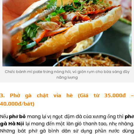
Chiếc bánh mì pate trứng nóng hổi, vỏ giòn rụm cho bữa sáng đầy
năng lượng
3. Phở gà chặt vỉa hè (Giá từ 35.000đ –
40.000đ/bát)
Nếu
phở bò
mang lại vị ngọt đậm đà của xương ống thì
ph
gà Hà Nội
lại mang đến một làn gió thanh tao, nhẹ nhàng.
Những bát phở gà bình dân sử dụng phần nước dùng