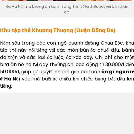
Ra Hà Nội mà không ăn kem Tràng Tiền sẽ là thiếu xót với bản thân
đó.
Khu tập thể Khương Thượng (Quận Đống Đa)
Nằm sâu trong các con ngõ quanh đường Chùa Bộc, khu
tập thể này nổi tiếng với các món bún ốc chuối đậu, bánh
đa trộn và các loại ốc luộc, ốc xào cay. Chi phí cho một
bữa ăn no nê tại đây thường chỉ dao động từ 30.000đ đến
50.000đ, giúp giải quyết nhanh gọn bài toán
ăn gì ngon r
ở Hà Nội
vào mỗi buổi xế chiều khi chiếc bụng bắt đầu lê
tiếng.