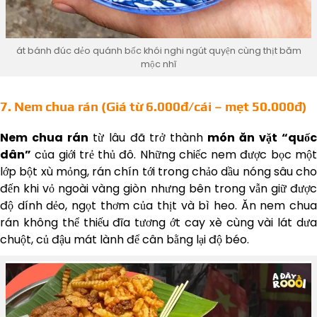
át bánh đúc dẻo quánh bốc khói nghi ngút quyện cùng thịt băm
mộc nhĩ
7. Nem chua rán (Giá từ 6.000đ/cái – mẹt 50.000đ)
Nem chua rán
từ lâu đã trở thành
món ăn vặt “quố
dân”
của giới trẻ thủ đô. Những chiếc nem được bọc một
lớp bột xù mỏng, rán chín tới trong chảo dầu nóng sâu cho
đến khi vỏ ngoài vàng giòn nhưng bên trong vẫn giữ được
độ dính dẻo, ngọt thơm của thịt và bì heo. Ăn nem chua
rán không thể thiếu đĩa tương ớt cay xè cùng vài lát dưa
chuột, củ đậu mát lành để cân bằng lại độ béo.