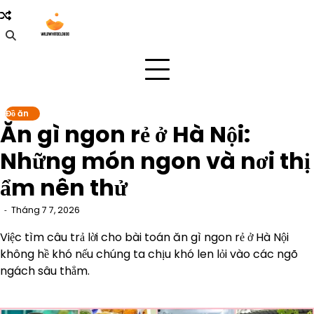
Skip
to
content
Đồ ăn
Ăn gì ngon rẻ ở Hà Nội:
Những món ngon và nơi thị
ẩm nên thử
Tháng 7 7, 2026
Việc tìm câu trả lời cho bài toán ăn gì ngon rẻ ở Hà Nội
không hề khó nếu chúng ta chịu khó len lỏi vào các ngõ
ngách sâu thẳm.