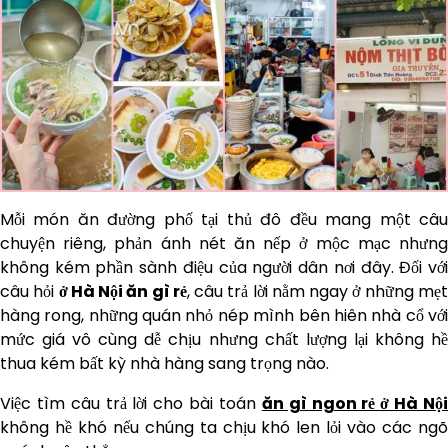
Mỗi món ăn đường phố tại thủ đô đều mang một câu
chuyện riêng, phản ánh nét ăn nếp ở mộc mạc nhưng
không kém phần sành điệu của người dân nơi đây. Đối với
câu hỏi
ở Hà Nội ăn gì rẻ
, câu trả lời nằm ngay ở những mẹ
hàng rong, những quán nhỏ nép mình bên hiên nhà cổ với
mức giá vô cùng dễ chịu nhưng chất lượng lại không hề
thua kém bất kỳ nhà hàng sang trọng nào.
Việc tìm câu trả lời cho bài toán
ăn gì ngon rẻ ở Hà Nộ
không hề khó nếu chúng ta chịu khó len lỏi vào các ngõ