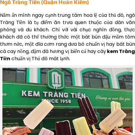
Ngõ Tràng Tiền (Quận Hoàn Kiếm)
Nằm ẩn mình ngay cạnh trung tâm hoa lệ của thủ đô, ngõ
Tràng Tiền là tụ điểm ăn trưa quen thuộc của dân văn
phòng và du khách. Chỉ với vài chục nghìn đồng, thực
khách đã có thể thưởng thức một bát bún đậu mắm tôm
thơm nức, một đĩa cơm rang dưa bò chuẩn vị hay bát bún
cá cay nồng, đậm đà hương vị biển cả hay cây
kem Tràn
Tiền
chuẩn vị Thủ đô mát lạnh.