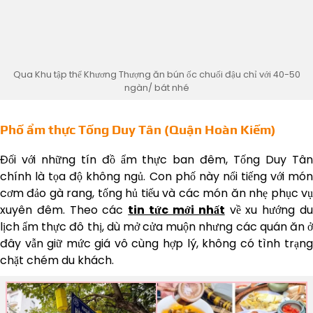
Qua Khu tập thể Khương Thượng ăn bún ốc chuối đậu chỉ với 40-50
ngàn/ bát nhé
Phố ẩm thực Tống Duy Tân (Quận Hoàn Kiếm)
Đối với những tín đồ ẩm thực ban đêm, Tống Duy Tân
chính là tọa độ không ngủ. Con phố này nổi tiếng với món
cơm đảo gà rang, tống hủ tiếu và các món ăn nhẹ phục vụ
xuyên đêm. Theo các
tin tức mới nhất
về xu hướng d
lịch ẩm thực đô thị, dù mở cửa muộn nhưng các quán ăn ở
đây vẫn giữ mức giá vô cùng hợp lý, không có tình trạng
chặt chém du khách.