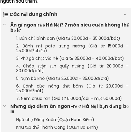
ngách sâu thẳm.
Các nội dung chính
Ăn gì ngon rẻ ở Hà Nội? 7 món siêu cuốn không thể
bỏ lỡ
1. Bún chả bình dân (Giá từ 30.000đ – 35.000đ/bát)
2. Bánh mì pate trứng nướng (Giá từ 15.000đ –
25.000đ/chiếc)
3. Phở gà chặt vỉa hè (Giá từ 35.000đ – 40.000đ/bát)
4. Cháo sườn sụn quẩy nướng (Giá từ 20.000đ –
30.000đ/bát)
5. Nộm bò khô (Giá từ 25.000đ – 35.000đ/đĩa)
6. Bánh đúc nóng thịt băm (Giá từ 20.000đ –
25.000đ/bát)
7. Nem chua rán (Giá từ 6.000đ/cái – mẹt 50.000đ)
Những địa điểm ăn ngon-rẻ ở Hà Nội bạn đừng bỏ
lỡ
Ngõ chợ Đồng Xuân (Quận Hoàn Kiếm)
Khu tập thể Thành Công (Quận Ba Đình)