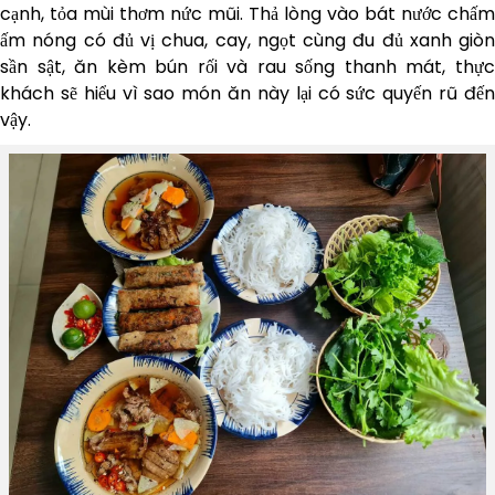
cạnh, tỏa mùi thơm nức mũi. Thả lòng vào bát nước chấm
ấm nóng có đủ vị chua, cay, ngọt cùng đu đủ xanh giòn
sần sật, ăn kèm bún rối và rau sống thanh mát, thực
khách sẽ hiểu vì sao món ăn này lại có sức quyến rũ đến
vậy.