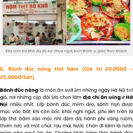
Đĩa nộm bò khô đu đủ sợi chua ngọt, kích thích vị giác thực khách
6. Bánh đúc nóng thịt băm (Giá từ 20.000đ –
25.000đ/bát)
Bánh đúc nóng
là món ăn sưởi ấm những ngày Hà Nội tr
gió, nơi những cặp đôi lựa chọn làm
địa chỉ ăn uống ở Hà
Nội
nhiều nhất. Lớp bánh đúc mềm dẻo, sánh mịn được
múc vào bát khi còn bốc khói nghi ngút, phủ lên trên là
lớp thịt băm xào mộc nhĩ đậm đà, hành phi vàng ruộm,
thơm nức và một chút rau mùi. Nước chan đi kèm là nước
mắm pha ngọt ấm áp. Thưởng thức từng thìa bánh đúc