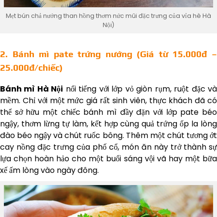
Mẹt bún chả nướng than hồng thơm nức mũi đặc trưng của vỉa hè Hà
Nội)
2. Bánh mì pate trứng nướng (Giá từ 15.000đ –
25.000đ/chiếc)
Bánh mì Hà Nội
nổi tiếng với lớp vỏ giòn rụm, ruột đặc v
mềm. Chỉ với một mức giá rất sinh viên, thực khách đã có
thể sở hữu một chiếc bánh mì đầy đặn với lớp pate béo
ngậy, thơm lừng tự làm, kết hợp cùng quả trứng ốp la lòng
đào béo ngậy và chút ruốc bông. Thêm một chút tương ớt
cay nồng đặc trưng của phố cổ, món ăn này trở thành sự
lựa chọn hoàn hảo cho một buổi sáng vội vã hay một bữa
xế ấm lòng vào ngày đông.