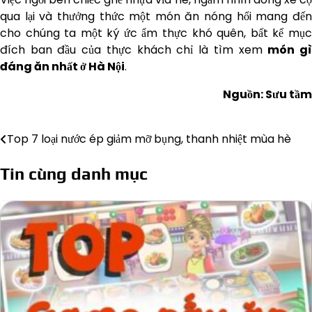
qua lại và thưởng thức một món ăn nóng hổi mang đến
cho chúng ta một ký ức ẩm thực khó quên, bất kể mục
đích ban đầu của thực khách chỉ là tìm xem
món g
đáng ăn
nhất ở Hà Nội
.
Nguồn: Sưu tầm
Top 7 loại nước ép giảm mỡ bụng, thanh nhiệt mùa hè
Điều
hướng
Tin cùng danh mục
bài
viết