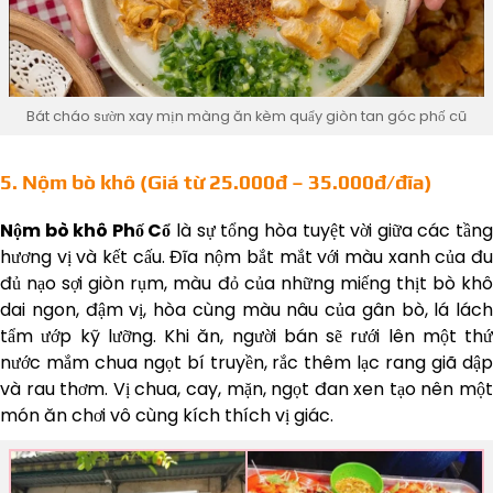
Bát cháo sườn xay mịn màng ăn kèm quẩy giòn tan góc phố cũ
5. Nộm bò khô (Giá từ 25.000đ – 35.000đ/đĩa)
Nộm bò khô Phố Cổ
là sự tổng hòa tuyệt vời giữa các tần
hương vị và kết cấu. Đĩa nộm bắt mắt với màu xanh của đu
đủ nạo sợi giòn rụm, màu đỏ của những miếng thịt bò khô
dai ngon, đậm vị, hòa cùng màu nâu của gân bò, lá lách
tẩm ướp kỹ lưỡng. Khi ăn, người bán sẽ rưới lên một thứ
nước mắm chua ngọt bí truyền, rắc thêm lạc rang giã dập
và rau thơm. Vị chua, cay, mặn, ngọt đan xen tạo nên một
món ăn chơi vô cùng kích thích vị giác.