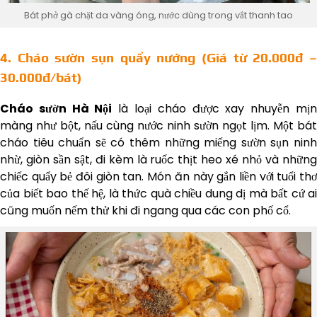
Bát phở gà chặt da vàng óng, nước dùng trong vắt thanh tao
4. Cháo sườn sụn quẩy nướng (Giá từ 20.000đ –
30.000đ/bát)
Cháo sườn Hà Nội
là loại cháo được xay nhuyễn mị
màng như bột, nấu cùng nước ninh sườn ngọt lịm. Một bát
cháo tiêu chuẩn sẽ có thêm những miếng sườn sụn ninh
nhừ, giòn sần sật, đi kèm là ruốc thịt heo xé nhỏ và những
chiếc quẩy bẻ đôi giòn tan. Món ăn này gắn liền với tuổi thơ
của biết bao thế hệ, là thức quà chiều dung dị mà bất cứ ai
cũng muốn nếm thử khi đi ngang qua các con phố cổ.