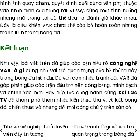
hình ảnh quay chậm, quyết định cuối cùng vẫn phụ thuộc
vào nhận định của trọng tài. Vì vậy, cùng một tình huống
nhưng mỗi trọng tài có thể đưa ra đánh giá khác nhau.
Đây là điều khiến VAR chưa thể xóa bỏ hoàn toàn những
tranh luận trong bóng đá.
Kết luận
Như vậy, bài viết trên đã giúp các bạn hiểu rõ
công ngh
VAR là gì
cũng như vai trò quan trọng của hệ thống này
trong bóng đá hiện đại. Dù vẫn còn nhiều tranh cãi, VAR đã
góp phần giúp các trận đấu trở nên công bằng, minh bạch
và chính xác hơn. Hãy tiếp tục đồng hành cùng
Xoi La
TV
để khám phá thêm nhiều kiến thức thú vị về luật bón
đá, chiến thuật và những đổi mới đáng chú ý trên sân cỏ.
Tite và sự nghiệp huấn luyện
Hậu vệ cánh là gì và vai trò
Điều
viên đầy ấn tượng
quan trọng trong bóng đá