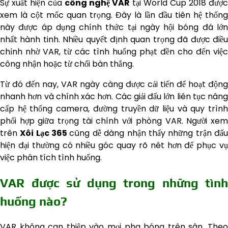
Sự xuất hiện của
công nghệ VAR
tại World Cup 2018 được
xem là cột mốc quan trọng. Đây là lần đầu tiên hệ thống
này được áp dụng chính thức tại ngày hội bóng đá lớn
nhất hành tinh. Nhiều quyết định quan trọng đã được điều
chỉnh nhờ VAR, từ các tình huống phạt đền cho đến việc
công nhận hoặc từ chối bàn thắng.
Từ đó đến nay, VAR ngày càng được cải tiến để hoạt động
nhanh hơn và chính xác hơn. Các giải đấu lớn liên tục nâng
cấp hệ thống camera, đường truyền dữ liệu và quy trình
phối hợp giữa trọng tài chính với phòng VAR. Người xem
trên
Xôi Lạc 365
cũng dễ dàng nhận thấy những trận đấ
hiện đại thường có nhiều góc quay rõ nét hơn để phục vụ
việc phân tích tình huống.
VAR được sử dụng trong những tình
huống nào?
VAR không can thiệp vào mọi pha bóng trên sân. Theo