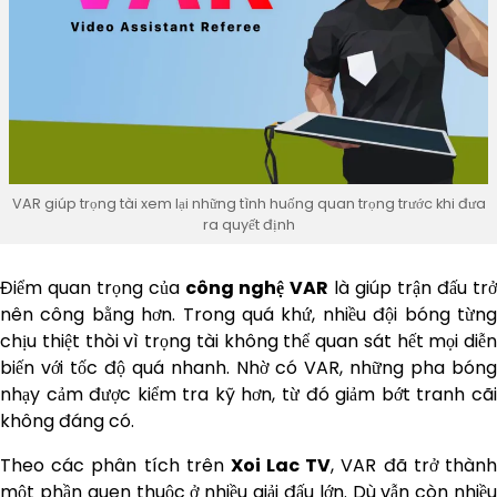
VAR giúp trọng tài xem lại những tình huống quan trọng trước khi đưa
ra quyết định
Điểm quan trọng của
công nghệ VAR
là giúp trận đấu tr
nên công bằng hơn. Trong quá khứ, nhiều đội bóng từng
chịu thiệt thòi vì trọng tài không thể quan sát hết mọi diễn
biến với tốc độ quá nhanh. Nhờ có VAR, những pha bóng
nhạy cảm được kiểm tra kỹ hơn, từ đó giảm bớt tranh cãi
không đáng có.
Theo các phân tích trên
Xoi Lac TV
, VAR đã trở thàn
một phần quen thuộc ở nhiều giải đấu lớn. Dù vẫn còn nhiều