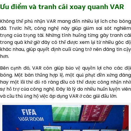
Ưu điểm và tranh cãi xoay quanh VAR
Không thể phủ nhận VAR mang đến nhiều lợi ích cho bóng
đá. Trước hết, công nghệ này giúp giảm sai sót nghiêm
trọng của trọng tài. Những tình huống từng gây tranh cãi
trong quá khứ giờ đây có thể được xem lại từ nhiều góc độ
khác nhau, giúp quyết định cuối cùng trở nên đáng tin cậy
hơn.
Bên cạnh đó, VAR còn giúp bảo vệ quyền lợi cho các đội
bóng. Một bàn thắng hợp lệ, một quả phạt đền xứng đáng
hay một lỗi thẻ đỏ rõ ràng đều có thể được công nhận nhờ
sự hỗ trợ của công nghệ. Đây là lý do nhiều huấn luyện viên
và cầu thủ ủng hộ việc áp dụng VAR ở các giải đấu lớn.