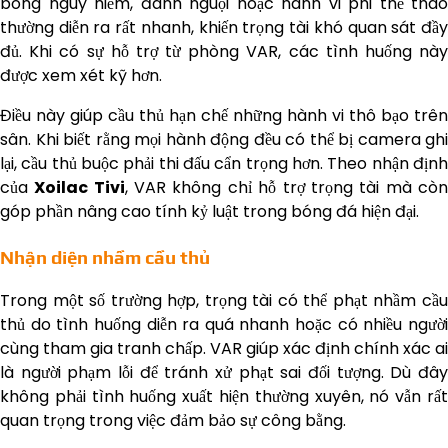
bóng nguy hiểm, đánh nguội hoặc hành vi phi thể thao
thường diễn ra rất nhanh, khiến trọng tài khó quan sát đầy
đủ. Khi có sự hỗ trợ từ phòng VAR, các tình huống này
được xem xét kỹ hơn.
Điều này giúp cầu thủ hạn chế những hành vi thô bạo trên
sân. Khi biết rằng mọi hành động đều có thể bị camera ghi
lại, cầu thủ buộc phải thi đấu cẩn trọng hơn. Theo nhận định
của
Xoilac Tivi
, VAR không chỉ hỗ trợ trọng tài mà cò
góp phần nâng cao tính kỷ luật trong bóng đá hiện đại.
Nhận diện nhầm cầu thủ
Trong một số trường hợp, trọng tài có thể phạt nhầm cầu
thủ do tình huống diễn ra quá nhanh hoặc có nhiều người
cùng tham gia tranh chấp. VAR giúp xác định chính xác ai
là người phạm lỗi để tránh xử phạt sai đối tượng. Dù đây
không phải tình huống xuất hiện thường xuyên, nó vẫn rất
quan trọng trong việc đảm bảo sự công bằng.