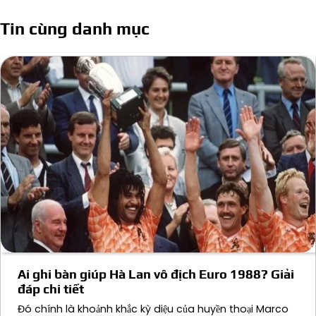
hướng
Tin cùng danh mục
bài
viết
Ai ghi bàn giúp Hà Lan vô địch Euro 1988? Giải
đáp chi tiết
Đó chính là khoảnh khắc kỳ diệu của huyền thoại Marco