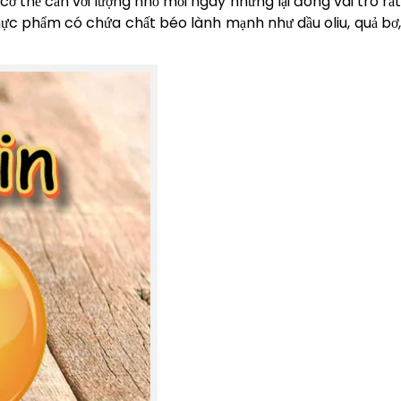
 thể cần với lượng nhỏ mỗi ngày nhưng lại đóng vai trò rất
thực phẩm có chứa chất béo lành mạnh như dầu oliu, quả bơ,