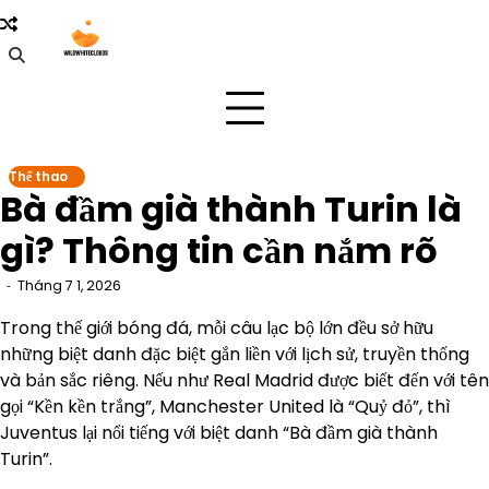
Skip
to
content
Thể thao
Bà đầm già thành Turin là
gì? Thông tin cần nắm rõ
Tháng 7 1, 2026
Trong thế giới bóng đá, mỗi câu lạc bộ lớn đều sở hữu
những biệt danh đặc biệt gắn liền với lịch sử, truyền thống
và bản sắc riêng. Nếu như Real Madrid được biết đến với tên
gọi “Kền kền trắng”, Manchester United là “Quỷ đỏ”, thì
Juventus lại nổi tiếng với biệt danh “Bà đầm già thành
Turin”.