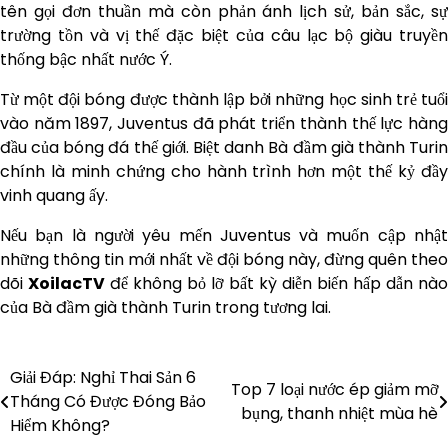
tên gọi đơn thuần mà còn phản ánh lịch sử, bản sắc, sự
trường tồn và vị thế đặc biệt của câu lạc bộ giàu truyền
thống bậc nhất nước Ý.
Từ một đội bóng được thành lập bởi những học sinh trẻ tuổi
vào năm 1897, Juventus đã phát triển thành thế lực hàng
đầu của bóng đá thế giới. Biệt danh Bà đầm già thành Turin
chính là minh chứng cho hành trình hơn một thế kỷ đầy
vinh quang ấy.
Nếu bạn là người yêu mến Juventus và muốn cập nhật
những thông tin mới nhất về đội bóng này, đừng quên theo
dõi
XoilacTV
để không bỏ lỡ bất kỳ diễn biến hấp dẫn nà
của Bà đầm già thành Turin trong tương lai.
Giải Đáp: Nghỉ Thai Sản 6
Điều
Top 7 loại nước ép giảm mỡ
Tháng Có Được Đóng Bảo
bụng, thanh nhiệt mùa hè
hướng
Hiểm Không?