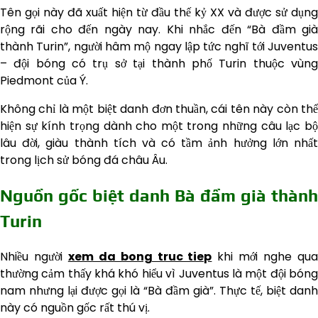
Tên gọi này đã xuất hiện từ đầu thế kỷ XX và được sử dụng
rộng rãi cho đến ngày nay. Khi nhắc đến “Bà đầm già
thành Turin”, người hâm mộ ngay lập tức nghĩ tới Juventus
– đội bóng có trụ sở tại thành phố Turin thuộc vùng
Piedmont của Ý.
Không chỉ là một biệt danh đơn thuần, cái tên này còn thể
hiện sự kính trọng dành cho một trong những câu lạc bộ
lâu đời, giàu thành tích và có tầm ảnh hưởng lớn nhất
trong lịch sử bóng đá châu Âu.
Nguồn gốc biệt danh Bà đầm già thành
Turin
Nhiều người
xem da bong truc tiep
khi mới nghe qu
thường cảm thấy khá khó hiểu vì Juventus là một đội bóng
nam nhưng lại được gọi là “Bà đầm già”. Thực tế, biệt danh
này có nguồn gốc rất thú vị.