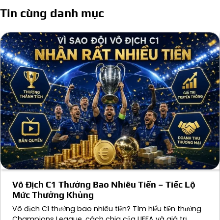
bài
Tin cùng danh mục
viết
Vô Địch C1 Thưởng Bao Nhiêu Tiền – Tiếc Lộ
Mức Thưởng Khủng
Vô địch C1 thưởng bao nhiêu tiền? Tìm hiểu tiền thưởng
Champions League, cách chia của UEFA và giá trị