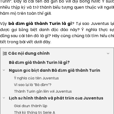
Turin”. Đây là cái tên đã gắn bó với đội bóng nước Ý suốt
nhiều thập kỷ và trở thành biểu tượng quen thuộc với người
hâm mộ trên toàn thế giới.
Vậy
bà đầm già thành Turin là gì
? Tại sao Juventus lạ
được gọi bằng biệt danh độc đáo này? Ý nghĩa thực sự
đằng sau cái tên đó là gì? Hãy cùng chúng tôi tìm hiểu chi
tiết trong bài viết dưới đây.
Các nội dung chính
Bà đầm già thành Turin là gì?
Nguồn gốc biệt danh Bà đầm già thành Turin
Ý nghĩa của tên Juventus
Vì sao lại là “Bà đầm”?
Thành Turin gắn liền với Juventus
Lịch sử hình thành và phát triển của Juventus
Giai đoạn thành lập
Thời kỳ thống trị Serie A