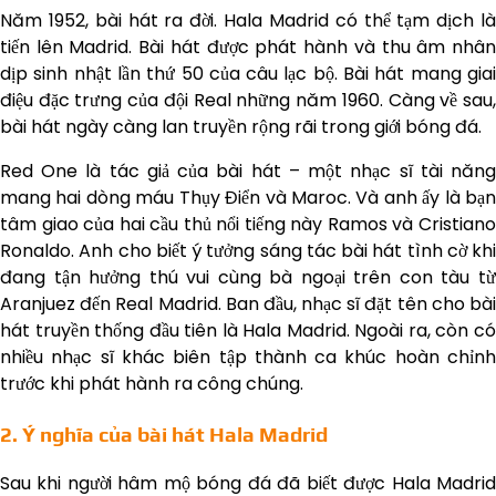
Năm 1952, bài hát ra đời. Hala Madrid có thể tạm dịch là
tiến lên Madrid. Bài hát được phát hành và thu âm nhân
dịp sinh nhật lần thứ 50 của câu lạc bộ. Bài hát mang giai
điệu đặc trưng của đội Real những năm 1960. Càng về sau,
bài hát ngày càng lan truyền rộng rãi trong giới bóng đá.
Red One là tác giả của bài hát – một nhạc sĩ tài năng
mang hai dòng máu Thụy Điển và Maroc. Và anh ấy là bạn
tâm giao của hai cầu thủ nổi tiếng này Ramos và Cristiano
Ronaldo. Anh cho biết ý tưởng sáng tác bài hát tình cờ khi
đang tận hưởng thú vui cùng bà ngoại trên con tàu từ
Aranjuez đến Real Madrid. Ban đầu, nhạc sĩ đặt tên cho bài
hát truyền thống đầu tiên là Hala Madrid. Ngoài ra, còn có
nhiều nhạc sĩ khác biên tập thành ca khúc hoàn chỉnh
trước khi phát hành ra công chúng.
2. Ý nghĩa của bài hát Hala Madrid
Sau khi người hâm mộ bóng đá đã biết được Hala Madrid