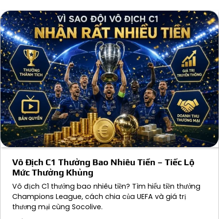
viết
Vô Địch C1 Thưởng Bao Nhiêu Tiền – Tiếc Lộ
Mức Thưởng Khủng
Vô địch C1 thưởng bao nhiêu tiền? Tìm hiểu tiền thưởng
Champions League, cách chia của UEFA và giá trị
thương mại cùng Socolive.