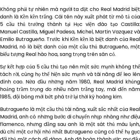
Không phải tự nhiên mà người ta đặt cho Real Madrid biệt
danh là Kền kền trắng. Cái tên này xuất phát từ mô tả của
5 cầu thủ trưởng thành tại Học viện đào tạo Castilla:
Manuel Castilla, Miguel Padesa, Michel, Martin Vazquez và
Emilio Butragueño. Trước khi Kền kền là biệt danh của Real
Madrid, nó là biệt danh của một cầu thủ Butragueño, một
biểu tượng Real hào hoa, sang trọng trên sân cỏ.
Sự kết hợp của 5 cầu thủ tạo nên một sức mạnh không thể
tách rời, cùng họ thể hiện sức mạnh và tài năng để leo lên
đỉnh cao. Nửa đầu những năm 1980, Real Madrid khủng
hoảng trầm trọng do nhiều năm trắng tay, mãi đến năm
1985, đội bóng mới bứt phá trở lại thời kỳ hoàng kim.
Butragueño là một cầu thủ tài năng, xuất sắc nhất của Real
Madrid, anh có những bước di chuyển nhịp nhàng như điệu
flamenco, nhưng đằng sau anh là một sát thủ máu lạnh,
dù chỉ một cơ hội nhỏ nhất Butragueno cũng có thể hạ gục
đối thủ một cách dễ dàng. Anh đã hoàn thành ước mơ đấu