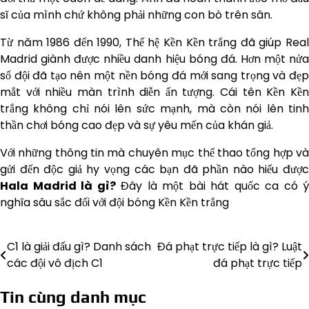
sĩ của mình chứ không phải những con bò trên sân.
Từ năm 1986 đến 1990, Thế hệ Kền Kền trắng đã giúp Real
Madrid giành được nhiều danh hiệu bóng đá. Hơn một nửa
số đội đã tạo nên một nền bóng đá mới sang trọng và đẹp
mắt với nhiều màn trình diễn ấn tượng. Cái tên Kền Kền
trắng không chỉ nói lên sức mạnh, mà còn nói lên tinh
thần chơi bóng cao đẹp và sự yêu mến của khán giả.
Với những thông tin mà chuyên mục thể thao tổng hợp và
gửi đến độc giả hy vọng các bạn đã phần nào hiểu được
Hala Madrid là gì?
Đây là một bài hát quốc ca có ý
nghĩa sâu sắc đối với đội bóng Kền Kền trắng
C1 là giải đấu gì? Danh sách
Đá phạt trực tiếp là gì? Luật
Điều
các đội vô địch C1
đá phạt trực tiếp
hướng
Tin cùng danh mục
bài