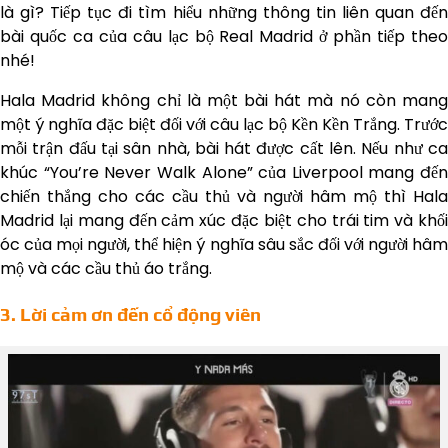
là gì? Tiếp tục đi tìm hiểu những thông tin liên quan đến
bài quốc ca của câu lạc bộ Real Madrid ở phần tiếp theo
nhé!
Hala Madrid không chỉ là một bài hát mà nó còn mang
một ý nghĩa đặc biệt đối với câu lạc bộ Kền Kền Trắng. Trước
mỗi trận đấu tại sân nhà, bài hát được cất lên. Nếu như ca
khúc “You’re Never Walk Alone” của Liverpool mang đến
chiến thắng cho các cầu thủ và người hâm mộ thì Hala
Madrid lại mang đến cảm xúc đặc biệt cho trái tim và khối
óc của mọi người, thể hiện ý nghĩa sâu sắc đối với người hâm
mộ và các cầu thủ áo trắng.
3. Lời cảm ơn đến cổ động viên