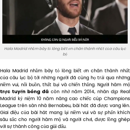
Hala Madrid nhằm bày tỏ lòng biết ơn chân thành nhất của câu lạc
bộ
Hala Madrid nhằm bày tỏ lòng biết ơn chân thành nhất
của câu lạc bộ tới những người đã cùng họ trải qua những
niềm vui, nỗi buồn, thất bại và chiến thắng. Người hâm mộ
trực tuyến bóng đá
còn nhớ năm 2014, nhân dịp Rea
Madrid kỷ niệm 10 năm nâng cao chiếc cúp Champions
League trên sân nhà Bernabeu, bài hát đã được vang lên.
Giai điệu của bài hát mang lại niềm vui và sự phấn khích
sâu sắc cho người hâm mộ và người chơi, được lồng ghép
với sự thành công của giải đấu.