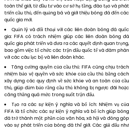
toàn thế giới, từ đầu tư vào cơ sở hạ tầng, đào tạo và phát
triển cầu thủ, đến quảng bá và giới thiệu bóng đá đến các
quốc gia mới.
Quản lý và đối thoại với các liên đoàn bóng đá quố
gia: FIFA có trách nhiệm giúp các liên đoàn bóng đá
quốc gia phát triển và đưa ra các quyết định quan trọng,
bao gồm việc tổ chức các trận đấu quốc tế và đàm phán
với các câu lạc bộ và liên đoàn khác.
Tăng cường quyền của cầu thủ: FIFA cũng chịu trác
nhiệm bảo vệ quyền và sức khỏe của cầu thủ bằng cách
xây dựng các quy định về sức khỏe và an toàn của cầu
thủ, giúp đảm bảo rằng cầu thủ không bị ngược đãi hoặc
căng thẳng quá mức trong suốt trận đấu.
Tạo ra các sự kiện ý nghĩa và bổ ích: Nhiệm vụ củ
FIFA là tổ chức các sự kiện ý nghĩa và bổ ích giúp bóng
đá trở thành một phần của văn hóa, xã hội và đóng góp
vào sự phát triển của bóng đá thế giới. Các giải đấu như