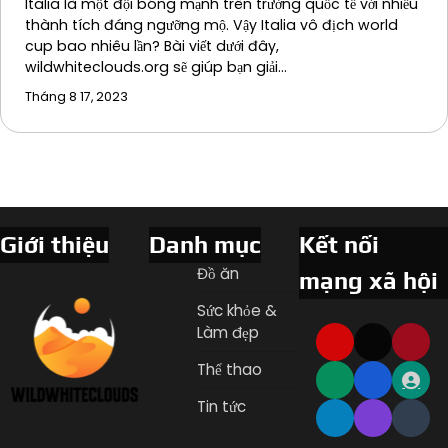
Italia là một đội bóng mạnh trên trường quốc tế với nhiều
thành tích đáng ngưỡng mộ. Vậy Italia vô địch world
cup bao nhiêu lần? Bài viết dưới đây,
wildwhiteclouds.org sẽ giúp bạn giải…
Tháng 8 17, 2023
Giới thiệu
Danh mục
Kết nối
Đồ ăn
mạng xã hội
Sức khỏe &
Làm đẹp
Thể thao
Tin tức