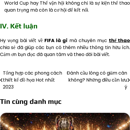
World Cup hay Thế vận hội không chỉ là sự kiện thể thao
quan trọng mà còn là cơ hội để kết nối.
IV. Kết luận
Hy vọng bài viết về
FIFA là gì
mà chuyên mục
thể thao
chia sẻ đã giúp các bạn có thêm nhiều thông tin hữu ích.
Cảm ơn bạn đọc đã quan tâm và theo dõi bài viết.
Tổng hợp các phong cách
Đánh cầu lông có giảm cân
Điều
thiết kế đồ họa Hot nhất
không? Những điều cần lưu
hướng
2023
ý
bài
Tin cùng danh mục
viết