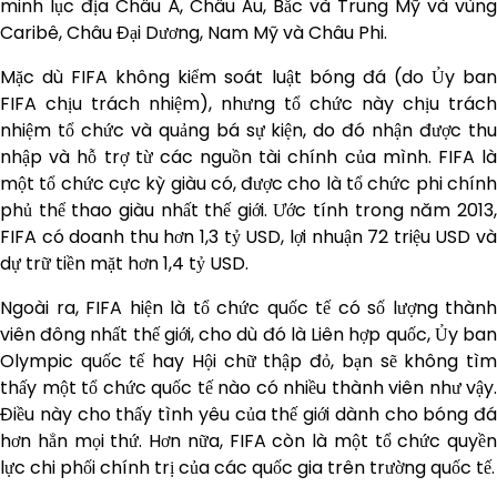
minh lục địa Châu Á, Châu Âu, Bắc và Trung Mỹ và vùng
Caribê, Châu Đại Dương, Nam Mỹ và Châu Phi.
Mặc dù FIFA không kiểm soát luật bóng đá (do Ủy ban
FIFA chịu trách nhiệm), nhưng tổ chức này chịu trách
nhiệm tổ chức và quảng bá sự kiện, do đó nhận được thu
nhập và hỗ trợ từ các nguồn tài chính của mình. FIFA là
một tổ chức cực kỳ giàu có, được cho là tổ chức phi chính
phủ thể thao giàu nhất thế giới. Ước tính trong năm 2013,
FIFA có doanh thu hơn 1,3 tỷ USD, lợi nhuận 72 triệu USD và
dự trữ tiền mặt hơn 1,4 tỷ USD.
Ngoài ra, FIFA hiện là tổ chức quốc tế có số lượng thành
viên đông nhất thế giới, cho dù đó là Liên hợp quốc, Ủy ban
Olympic quốc tế hay Hội chữ thập đỏ, bạn sẽ không tìm
thấy một tổ chức quốc tế nào có nhiều thành viên như vậy.
Điều này cho thấy tình yêu của thế giới dành cho bóng đá
hơn hẳn mọi thứ. Hơn nữa, FIFA còn là một tổ chức quyền
lực chi phối chính trị của các quốc gia trên trường quốc tế.