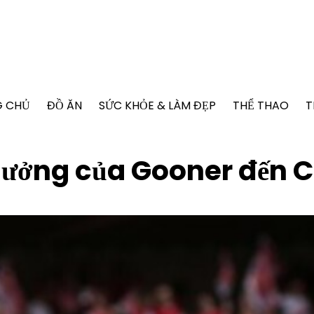
G CHỦ
ĐỒ ĂN
SỨC KHỎE & LÀM ĐẸP
THỂ THAO
T
 hưởng của Gooner đến 