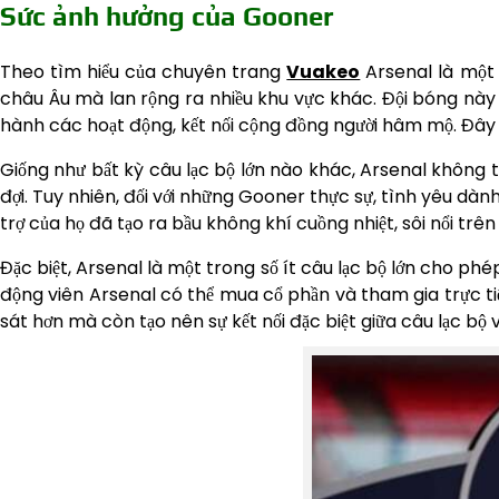
Sức ảnh hưởng của Gooner
Theo tìm hiểu của chuyên trang
Vuakeo
Arsenal là một 
châu Âu mà lan rộng ra nhiều khu vực khác. Đội bóng này 
hành các hoạt động, kết nối cộng đồng người hâm mộ. Đây c
Giống như bất kỳ câu lạc bộ lớn nào khác, Arsenal không 
đợi. Tuy nhiên, đối với những Gooner thực sự, tình yêu dàn
trợ của họ đã tạo ra bầu không khí cuồng nhiệt, sôi nổi trên
Đặc biệt, Arsenal là một trong số ít câu lạc bộ lớn cho 
động viên Arsenal có thể mua cổ phần và tham gia trực ti
sát hơn mà còn tạo nên sự kết nối đặc biệt giữa câu lạc b