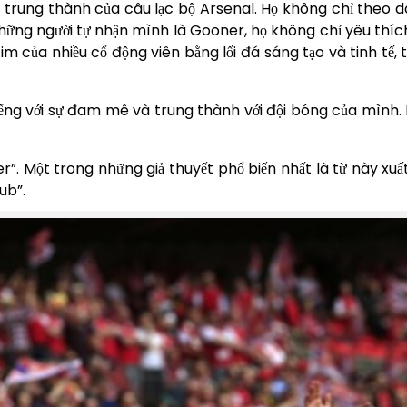
rung thành của câu lạc bộ Arsenal. Họ không chỉ theo dõ
những người tự nhận mình là Gooner, họ không chỉ yêu thíc
im của nhiều cổ động viên bằng lối đá sáng tạo và tinh t
ng với sự đam mê và trung thành với đội bóng của mình. H
”. Một trong những giả thuyết phổ biến nhất là từ này xuấ
ub”.