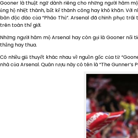
Gooner là thuật ngữ dành riêng cho những người hâm mộ t
ủng hộ nhiệt thành, bất kể thành công hay khó khăn. Với 
bàn độc đáo của “Pháo Thủ”. Arsenal đã chinh phục trái t
trên toàn thế giới.
Những người hâm mộ Arsenal hay còn gọi là Gooner nổi tiế
thắng hay thua.
Có nhiều giả thuyết khác nhau về nguồn gốc của từ “Gooner
nhà của Arsenal. Quán rượu này có tên là “The Gunner’s P