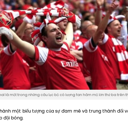
al là một trong những câu lạc bộ có lượng fan hâm mộ lớn thứ ba trên th
hành một biểu tượng của sự đam mê và trung thành đối với 
o đội bóng.