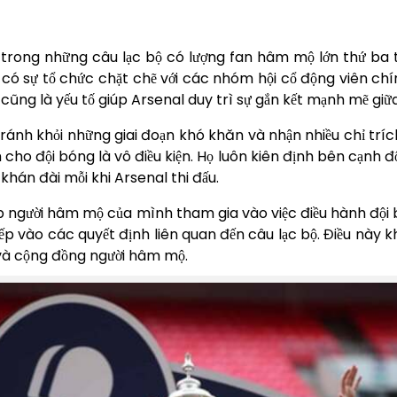
trong những câu lạc bộ có lượng fan hâm mộ lớn thứ ba trê
có sự tổ chức chặt chẽ với các nhóm hội cổ động viên chín
ũng là yếu tố giúp Arsenal duy trì sự gắn kết mạnh mẽ giữa
tránh khỏi những giai đoạn khó khăn và nhận nhiều chỉ tr
h cho đội bóng là vô điều kiện. Họ luôn kiên định bên cạnh 
 khán đài mỗi khi Arsenal thi đấu.
phép người hâm mộ của mình tham gia vào việc điều hành độ
ếp vào các quyết định liên quan đến câu lạc bộ. Điều này 
ộ và cộng đồng người hâm mộ.