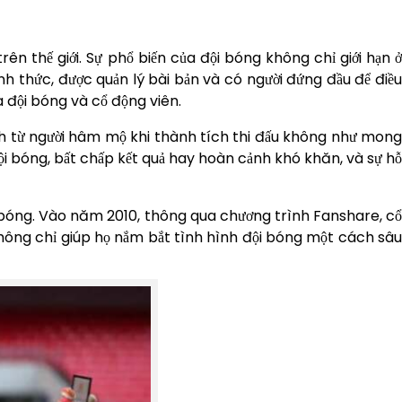
n thế giới. Sự phổ biến của đội bóng không chỉ giới hạn 
h thức, được quản lý bài bản và có người đứng đầu để điều
 đội bóng và cổ động viên.
ích từ người hâm mộ khi thành tích thi đấu không như mong
đội bóng, bất chấp kết quả hay hoàn cảnh khó khăn, và sự hỗ
i bóng. Vào năm 2010, thông qua chương trình Fanshare, cổ
không chỉ giúp họ nắm bắt tình hình đội bóng một cách sâu