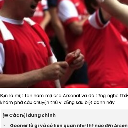
Bạn là một fan hâm mộ của Arsenal và đã từng nghe thấy 
khám phá câu chuyện thú vị đằng sau biệt danh này.
Các nội dung chính
Gooner là gì và có liên quan như thế nào đến Arse