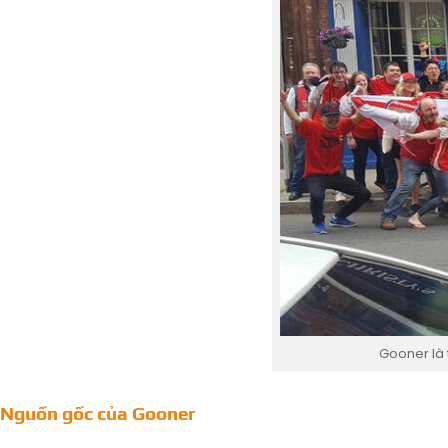
Gooner là 
Nguồn gốc của Gooner