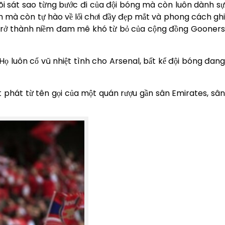
i sát sao từng bước đi của đội bóng mà còn luôn dành sự
h mà còn tự hào về lối chơi đầy đẹp mắt và phong cách ghi
ế, trở thành niềm đam mê khó từ bỏ của cộng đồng Gooners
ọ luôn cổ vũ nhiệt tình cho Arsenal, bất kể đội bóng đang
t phát từ tên gọi của một quán rượu gần sân Emirates, sân