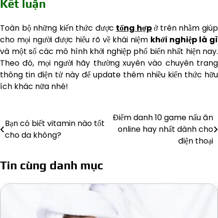
Kết luận
Toàn bộ những kiến thức được
tổng hợp
ở trên nhằm giú
cho mọi người được hiểu rõ về khái niệm
khởi nghiệp là gì
và một số các mô hình khởi nghiệp phổ biến nhất hiện nay.
Theo đó, mọi người hãy thường xuyên vào chuyên trang
thông tin điện tử này để update thêm nhiều kiến thức hữu
ích khác nữa nhé!
Điểm danh 10 game nấu ăn
Điều
Bạn có biết vitamin nào tốt
online hay nhất dành cho
cho da không?
hướng
điện thoại
bài
Tin cùng danh mục
viết