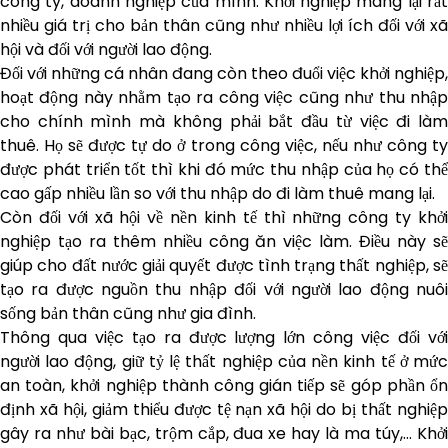
công ty, doanh nghiệp của mình. Khởi nghiệp mang lại rất
nhiều giá trị cho bản thân cũng như nhiều lợi ích đối với xã
hội và đối với người lao động.
Đối với những cá nhân đang còn theo đuổi việc khởi nghiệp,
hoạt động này nhằm tạo ra công việc cũng như thu nhập
cho chính mình mà không phải bắt đầu từ việc đi làm
thuê. Họ sẽ được tự do ở trong công việc, nếu như công ty
được phát triển tốt thì khi đó mức thu nhập của họ có thể
cao gấp nhiều lần so với thu nhập do đi làm thuê mang lại.
Còn đối với xã hội về nền kinh tế thì những công ty khởi
nghiệp tạo ra thêm nhiều công ăn việc làm. Điều này sẽ
giúp cho đất nước giải quyết được tình trạng thất nghiệp, sẽ
tạo ra được nguồn thu nhập đối với người lao động nuôi
sống bản thân cũng như gia đình.
Thông qua việc tạo ra được lượng lớn công việc đối với
người lao động, giữ tỷ lệ thất nghiệp của nền kinh tế ở mức
an toàn, khởi nghiệp thành công gián tiếp sẽ góp phần ổn
định xã hội, giảm thiểu được tệ nạn xã hội do bị thất nghiệp
gây ra như bài bạc, trộm cắp, đua xe hay là ma túy,… Khởi