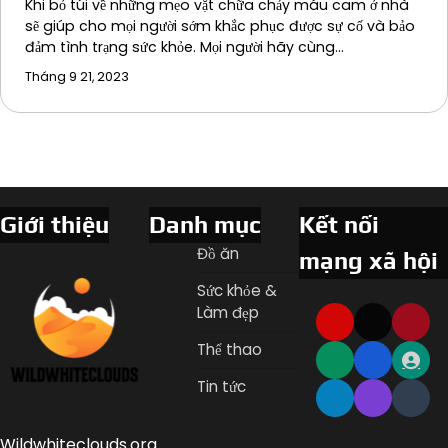
Khi bỏ túi về những mẹo vặt chữa chảy máu cam ở nhà
sẽ giúp cho mọi người sớm khắc phục được sự cố và bảo
đảm tình trạng sức khỏe. Mọi người hãy cùng…
Tháng 9 21, 2023
Giới thiệu
Danh mục
Kết nối
Đồ ăn
mạng xã hội
Sức khỏe &
Làm đẹp
Thể thao
Tin tức
Wildwhiteclouds.org