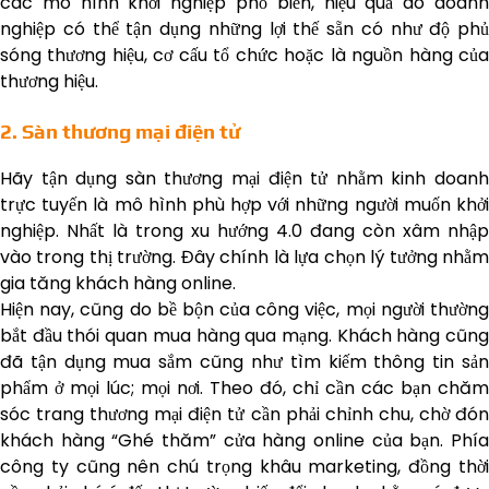
các mô hình khởi nghiệp phổ biến, hiệu quả do doanh
nghiệp có thể tận dụng những lợi thế sẵn có như độ phủ
sóng thương hiệu, cơ cấu tổ chức hoặc là nguồn hàng của
thương hiệu.
2. Sàn thương mại điện tử
Hãy tận dụng sàn thương mại điện tử nhằm kinh doanh
trực tuyến là mô hình phù hợp với những người muốn khởi
nghiệp. Nhất là trong xu hướng 4.0 đang còn xâm nhập
vào trong thị trường. Đây chính là lựa chọn lý tưởng nhằm
gia tăng khách hàng online.
Hiện nay, cũng do bề bộn của công việc, mọi người thường
bắt đầu thói quan mua hàng qua mạng. Khách hàng cũng
đã tận dụng mua sắm cũng như tìm kiếm thông tin sản
phẩm ở mọi lúc; mọi nơi. Theo đó, chỉ cần các bạn chăm
sóc trang thương mại điện tử cần phải chỉnh chu, chờ đón
khách hàng “Ghé thăm” cửa hàng online của bạn. Phía
công ty cũng nên chú trọng khâu marketing, đồng thời