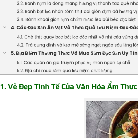
3.2. Bánh nậm lá dong mang hương vị thanh tao quê nh
3.3. Bánh bột lọc nhân tôm thịt dai giòn đậm đà hương vị
3.4. Bánh khoái giòn rụm chấm nước lèo bùi béo đặc biệt
4. Các Đặc Sản Ăn Vặt Và Thức Quà Lưu Niệm Độc Đá
4.1. Chè thịt quay bọc bột lọc độc nhất vô nhị của vùng đấ
4.2. Trà cung đình và kẹo mè xửng ngọt ngào sâu lắng lò
5. Địa Điểm Thưởng Thức Và Mua Sắm Đặc Sản Uy Tín
5.1. Các quán ăn gia truyền phục vụ món ngon tại chỗ
5.2. Địa chỉ mua sắm quà lưu niệm chất lượng
1. Vẻ Đẹp Tinh Tế Của Văn Hóa Ẩm Thực