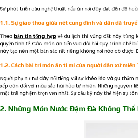
Sự phát triển của nghệ thuật nấu ăn nơi đây đạt đến độ h
1.1. Sự giao thoa giữa nét cung đình và dân dã truy
Theo
bản tin tổng hợp
về du lịch thì vùng đất này từng l
quyện tinh tế. Các món ăn tiến vua đòi hỏi quy trình chế 
này tạo nên một bản sắc rất riêng không nơi nào có được.
1.2. Cách bài trí món ăn tỉ mỉ của người dân xứ miền
Người phụ nữ nơi đây nổi tiếng với sự khéo léo và gu thẩ
xếp cân đối với màu sắc hài hòa tự nhiên. Những nguyên 
một trải nghiệm trọn vẹn nhất. Sự cầu kỳ này thể hiện sự tô
2. Những Món Nước Đậm Đà Không Thể