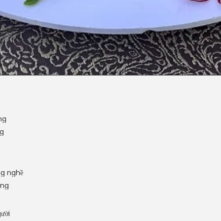
ng
ng
ng nghề
ộng
ười