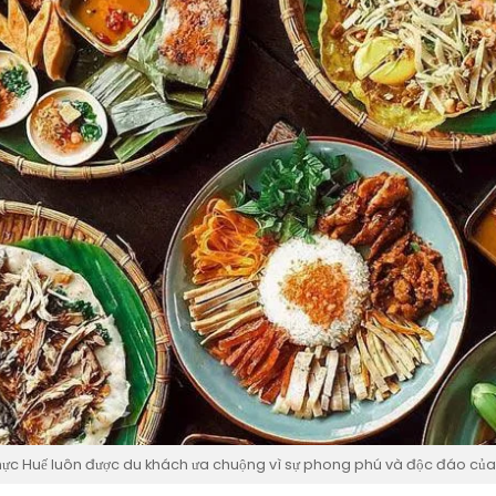
ực Huế luôn được du khách ưa chuộng vì sự phong phú và độc đáo củ