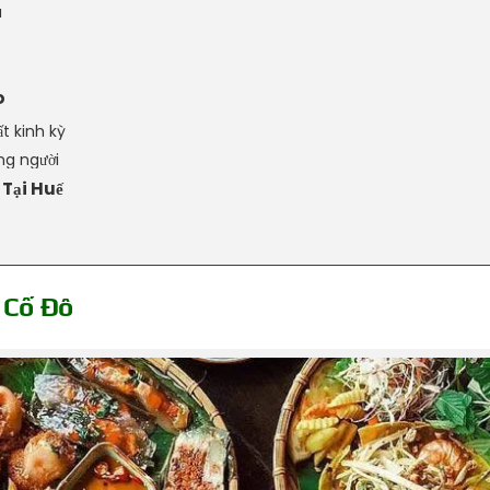
à
o
t kinh kỳ
ng người
 Tại Huế
 Cố Đô