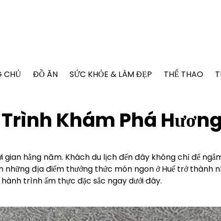
G CHỦ
ĐỒ ĂN
SỨC KHỎE & LÀM ĐẸP
THỂ THAO
T
Trình Khám Phá Hương 
 gian hằng năm. Khách du lịch đến đây không chỉ để ngắm 
ếm những địa điểm thưởng thức món ngon ở Huế trở thành n
ộ hành trình ẩm thực đặc sắc ngay dưới đây.