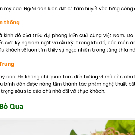
oàn mỹ cao. Người dân luôn đặt cả tâm huyết vào từng công
ền thống
à kinh đô của triều đại phong kiến cuối cùng Việt Nam. Do
biến cực kỳ nghiêm ngặt và cầu kỳ. Trong khi đó, các món ă
 Du khách sẽ luôn tìm thấy sự ngạc nhiên trong từng thìa 
 Trung
m mỹ cao. Họ không chỉ quan tâm đến hương vị mà còn chú 
liệu bình dân được nâng tầm thành tác phẩm nghệ thuật bắ
n trọng sâu sắc của chủ nhà đối với thực khách.
 Bỏ Qua