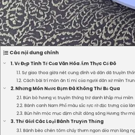
Các nội dung chính
1. Vẻ Đẹp Tinh Tế Của Văn Hóa Ẩm Thực Cố Đô
1.1. Sự giao thoa giữa nét cung đình và dân dã truyền thố
1.2. Cách bài trí món ăn tỉ mỉ của người dân xứ miền Tru
2. Những Món Nước Đậm Đà Không Thể Bỏ Qua
2.1. Bún bò hương vị truyền thống trứ danh khắp mọi miền
2.2. Bánh canh Nam Phổ màu sắc rực rỡ đặc trưng của là
2.3. Bún hến mộc mạc đậm chất dòng sông Hương thơ m
3. Thế Giới Các Loại Bánh Truyền Thống
3.1. Bánh bèo chén tôm chấy thơm ngon dẻo mịn lòng ng