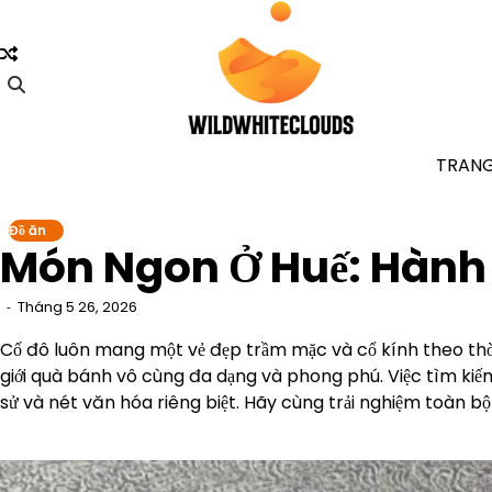
Skip
to
content
TRAN
Đồ ăn
Món Ngon Ở Huế: Hành 
Tháng 5 26, 2026
Cố đô luôn mang một vẻ đẹp trầm mặc và cổ kính theo thời
giới quà bánh vô cùng đa dạng và phong phú. Việc tìm ki
sử và nét văn hóa riêng biệt. Hãy cùng trải nghiệm toàn b