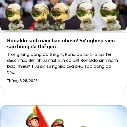
Ronaldo sinh năm bao nhiêu? Sự nghiệp siêu
sao bóng đá thế giới
Trong làng bóng đá thế giới, Ronaldo có lẽ là cái tên
được nhắc đến nhiều nhất. Bạn có biết Ronaldo sinh năm
bao nhiêu? Tiểu sử, sự nghiệp của siêu sao bóng đá
thế…
Tháng 6 28, 2023