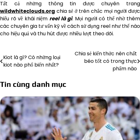
Tất cả những thông tin được chuyên trang
wildwhiteclouds.org
chia sẻ ở trên chắc mọi người được
hiểu rõ về khái niệm
reel là gì
. Mọi người có thể nhờ thê
các chuyên gia tư vấn kỹ về cách sử dụng reel như thế nào
cho hiệu quả và thu hút được nhiều lượt theo dõi.
Chia sẻ kiến thức nên chất
Điều
Kiot là gì? Có những loại
béo tốt có trong thực
kiot nào phổ biến nhất?
hướng
phẩm nào
bài
Tin cùng danh mục
viết