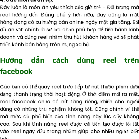
Đây luôn là món ăn yêu thích của giới trẻ – Đối tượng mà
reel hướng đến. Đáng chú ý hơn nữa, đây cũng là mặt
hàng đang có xu hướng bán online ngày một gia tăng. Bởi
đồ ăn vặt chính là sự lựa chọn phù hợp để tiến hành kinh
doanh và dùng reel nhằm thu hút khách hàng và sẽ phát
triển kênh bán hàng trên mạng xã hội.
Hướng dẫn cách dùng reel trên
facebook
Các bạn có thể quay reel trực tiếp từ nút thước phim dưới
dạng thanh trạng thái hoạt động. Ở thời điểm mới ra mắt,
reel facebook chưa có nít tăng riêng, khiến cho người
dùng có những trải nghiệm không tốt. Cũng chính vì thế
mà mức độ phổ biến của tính năng này lúc đấy không
cao. Sau khi tính năng reel được cải tiến tạo được lối tắt
vào reel ngay đầu trang nhằm giúp cho nhiều người biết
hơn.