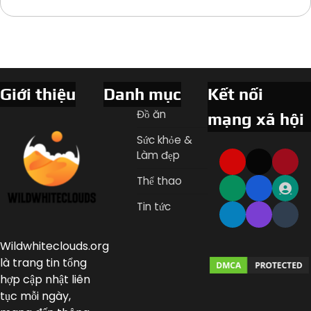
Giới thiệu
Danh mục
Kết nối
Đồ ăn
mạng xã hội
Sức khỏe &
Làm đẹp
Thể thao
Tin tức
Wildwhiteclouds.org
là trang tin tổng
hợp cập nhật liên
tục mỗi ngày,