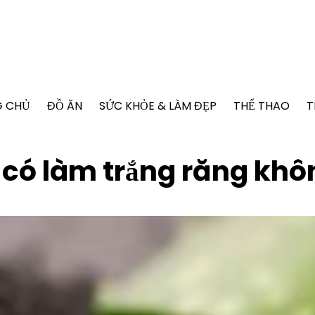
G CHỦ
ĐỒ ĂN
SỨC KHỎE & LÀM ĐẸP
THỂ THAO
T
re có làm trắng răng kh