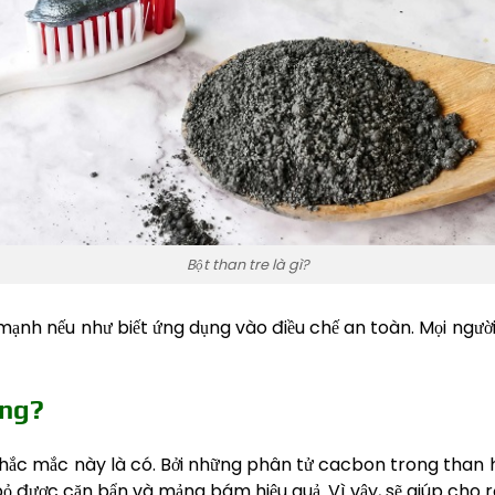
Bột than tre là gì?
ạnh nếu như biết ứng dụng vào điều chế an toàn. Mọi người
ông?
 thắc mắc này là có. Bởi những phân tử cacbon trong than
 bỏ được cặn bẩn và mảng bám hiệu quả. Vì vậy, sẽ giúp cho 