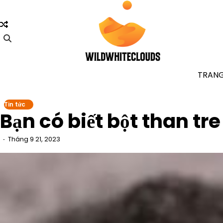
Skip
to
content
TRAN
Tin tức
Bạn có biết bột than t
Tháng 9 21, 2023