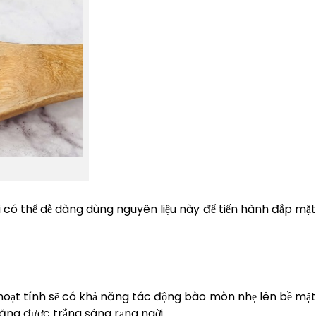
 có thể dễ dàng dùng nguyên liệu này để tiến hành đắp mặt
 hoạt tính sẽ có khả năng tác động bào mòn nhẹ lên bề mặ
răng được trắng sáng rạng ngời.