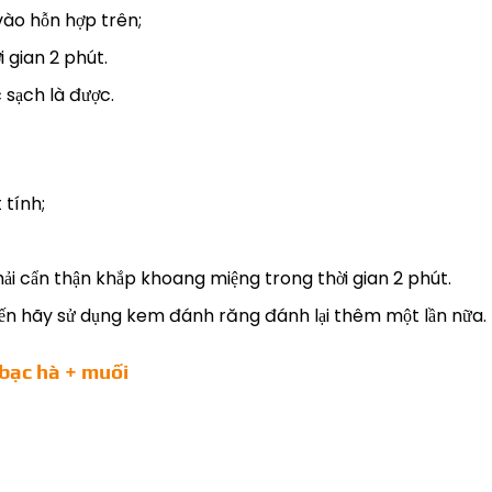
vào hỗn hợp trên;
 gian 2 phút.
 sạch là được.
 tính;
hải cẩn thận khắp khoang miệng trong thời gian 2 phút.
ến hãy sử dụng kem đánh răng đánh lại thêm một lần nữa. Tu
 bạc hà + muối