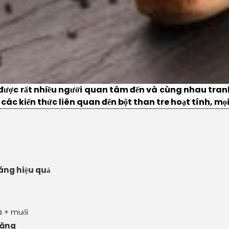
ược rất nhiều người quan tâm đến và cùng nhau tranh 
ác kiến thức liên quan đến bột than tre hoạt tính, mọ
áng hiệu quả
à + muối
răng