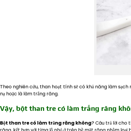
Theo nghiên cứu, than hoạt tính sẽ có khả năng làm sạch m
nạ hoặc là làm trắng răng.
Vậy, bột than tre có làm trắng răng kh
Bột than tre có làm trắng răng không
? Câu trả lời cho
răng, kết hợp với từng lỗ nhỏ ở trên bề mặt răng nhằm loại