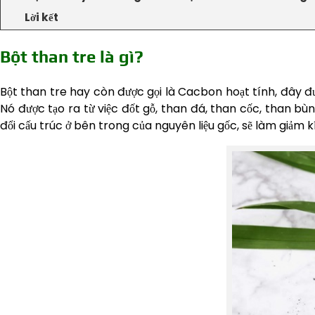
Lời kết
Bột than tre là gì?
Bột than tre hay còn được gọi là Cacbon hoạt tính, đây đư
Nó được tạo ra từ việc đốt gỗ, than đá, than cốc, than bùn
đổi cấu trúc ở bên trong của nguyên liệu gốc, sẽ làm giảm k