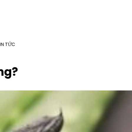
IN TỨC
ông?