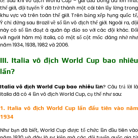
tế. Sau khi vô địch World Cup – giải đấu bóng đá lớn nhất
thế giới, đội tuyển Ý đã trở thành một cái tên lẫy lừng trong
khu vực và trên toàn thế giới. Trên bảng xếp hạng quốc tế,
Ý chỉ đứng sau Brazil về số lần vô địch thế giới. Ngoài ra, đội
này có số lần đoạt á quân áp đảo so với các đội khác. Đối
với người hâm mộ Italia, có một số cột mốc đáng nhớ như
năm 1934, 1938, 1982 và 2006.
III. Italia vô địch World Cup bao nhiêu
lần?
Italia vô địch World Cup bao nhiêu lần
? Câu trả lời l
Italia đã có 4 lần vô địch World Cup, cụ thể như sau:
1. Italia vô địch World Cup lần đầu tiên vào năm
1934
Như bạn đã biết, World Cup được tổ chức lần đầu tiên vào
năm 1930 và đây là sự kiện mà các đội tuyển quốc gia từ