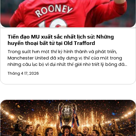
Tiền đạo MU xuất sắc nhất lịch sử: Những
huyền thoại bất tử tại Old Trafford
Trong suốt hơn một thế kỷ hình thành và phát triển,
Manchester United đã xây dựng vị thế của một trong
những câu lạc bộ vĩ đại nhất thế giới nhờ triết lý bóng đá…
Tháng 4 17, 2026