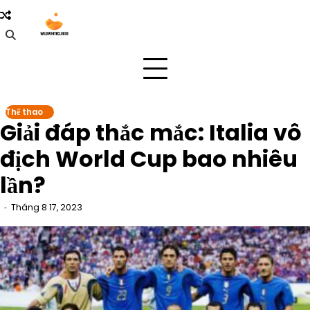
Skip
to
content
Thể thao
Giải đáp thắc mắc: Italia vô
địch World Cup bao nhiêu
lần?
Tháng 8 17, 2023