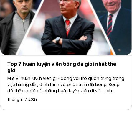
Top 7 huấn luyện viên bóng đá giỏi nhất thế
giới
Một vị huấn luyện viên giỏi đóng vai trò quan trọng trong
việc hướng dẫn, định hình và phát triển đội bóng. Bóng
đá thế giới đã có những huấn luyện viên đi vào lịch…
Tháng 8 17, 2023