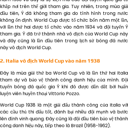
khắp nơi trên thế giới tham gia. Tuy nhiên, trong mùa giải
đầu tiên, Ý đã không tham gia do tình hình trong nước
không ổn định. World Cup được tổ chức bốn năm một lần,
với lần thứ hai được tổ chức vào năm 1934 và đội tuyển Ý
tham gia. Ý đã trở thành nhà vô địch của World Cup này
và đây cũng là lần đầu tiên trong lịch sử bóng đá nước
này vô địch World Cup.
2. Italia vô địch World Cup vào năm 1938
Đây là mùa giải thứ ba World Cup và là lần thứ hai Italia
tham dự và bảo vệ thành công danh hiệu của mình. Đội
tuyển bóng đá quốc gia Ý khi đó được dẫn dắt bởi huấn
luyện viên huyền thoại Vittorio Pozzo.
World Cup 1938 là một giải đấu thành công của Italia với
các cầu thủ thi đấu tốt, đánh bại nhiều đội mạnh và bước
lên đỉnh vinh quang. Đây cũng là đội đầu tiên bảo vệ thành
công danh hiệu này, tiếp theo là Brazil (1958-1962).