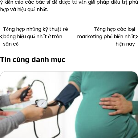
ý kiến của các bác sĩ để được tư vấn giải pháp điều trị phù
hợp và hiệu quả nhất.
Tổng hợp những kỹ thuật rê
Tổng hợp các loại
Điều
bóng hiệu quả nhất ở trên
marketing phổ biến nhất
hướng
sân cỏ
hiện nay
bài
Tin cùng danh mục
viết