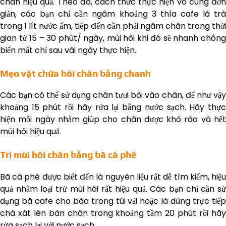
chân hiệu quả. Theo đó, cách thức thực hiện vô cùng đơn
giản, các bạn chỉ cần ngâm khoảng 3 thìa cafe lá trà
trong 1 lít nước ấm, tiếp đến cần phải ngâm chân trong thời
gian từ 15 – 30 phút/ ngày, mùi hôi khi đó sẽ nhanh chóng
biến mất chỉ sau vài ngày thực hiện.
Mẹo vặt chữa hôi chân bằng chanh
Các bạn có thể sử dụng chân tươi bôi vào chân, để như vậy
khoảng 15 phút rồi hãy rửa lại bằng nước sạch. Hãy thực
hiện mỗi ngày nhằm giúp cho chân được khô ráo và hết
mùi hôi hiệu quả.
Trị mùi hôi chân bằng bã cà phê
Bã cà phê được biết đến là nguyên liệu rất dễ tìm kiếm, hiệu
quả nhằm loại trừ mùi hôi rất hiệu quả. Các bạn chỉ cần sử
dụng bã cafe cho bào trong túi vải hoặc là dùng trực tiếp
chà xát lên bàn chân trong khoảng tầm 20 phút rồi hãy
rửa sạch lại với nước sạch.