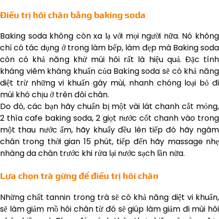
Điều trị hôi chân bằng baking soda
Baking soda không còn xa lạ với mọi người nữa. Nó không
chỉ có tác dụng ở trong làm bếp, làm đẹp mà Baking soda
còn có khả năng khử mùi hôi rất là hiệu quả. Đặc tính
kháng viêm kháng khuẩn của Baking soda sẽ có khả năng
diệt trừ những vi khuẩn gây mùi, nhanh chóng loại bỏ đi
mùi khó chịu ở trên đôi chân.
Do đó, các bạn hãy chuẩn bị một vài lát chanh cắt mỏng,
2 thìa cafe baking soda, 2 giọt nước cốt chanh vào trong
một thau nước ấm, hãy khuấy đều lên tiếp đó hãy ngâm
chân trong thời gian 15 phút, tiếp đến hãy massage nhẹ
nhàng da chân trước khi rửa lại nước sạch lần nữa.
Lựa chọn trà gừng để điều trị hôi chân
Những chất tannin trong trà sẽ có khả năng diệt vi khuẩn,
sẽ làm giảm mồ hôi chân từ đó sẽ giúp làm giảm đi mùi hôi