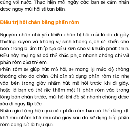
cùng với nước. Thực hiện mỗi ngày các bạn sẽ cảm nhận
được ngay mùi hôi sẽ tan biến.
Điều trị hôi chân bằng phấn rôm
Nguyên nhân chủ yếu khiến chân bị hôi mùi là do đi giày
thường xuyên và không vệ sinh không sạch sẽ khiến cho
bên trong bị ẩm thấp tạo điều kiện cho vi khuẩn phát triển.
Điều này mọi người có thể khắc phục nhanh chóng chỉ với
phấn rôm của trẻ em.
Phấn tôm sẽ giúp hút mồ hôi, sẽ mang lại mức độ thông
thoáng cho da chân. Chỉ cần sử dụng phấn rôm rắc nhẹ
vào bên trong giày nhằm hút mồ hôi trước khi đi giày,
hoặc là bạn có thể rắc thêm một ít phấn rôm vào trong
lòng bàn chân trước, mùi hôi khi đó sẽ nhanh chóng được
xóa đi ngay lập tức.
Nhằm gia tăng hiệu quả của phấn rôm bạn có thể dùng xịt
khử mùi nhằm khử mùi cho giày sau đó sử dụng tiếp phấn
rôm cũng rất là hiệu quả.