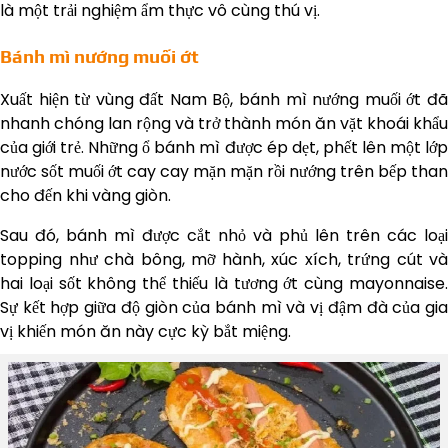
là một trải nghiệm ẩm thực vô cùng thú vị.
Bánh mì nướng muối ớt
Xuất hiện từ vùng đất Nam Bộ, bánh mì nướng muối ớt đã
nhanh chóng lan rộng và trở thành món ăn vặt khoái khẩu
của giới trẻ. Những ổ bánh mì được ép dẹt, phết lên một lớp
nước sốt muối ớt cay cay mặn mặn rồi nướng trên bếp than
cho đến khi vàng giòn.
Sau đó, bánh mì được cắt nhỏ và phủ lên trên các loại
topping như chà bông, mỡ hành, xúc xích, trứng cút và
hai loại sốt không thể thiếu là tương ớt cùng mayonnaise.
Sự kết hợp giữa độ giòn của bánh mì và vị đậm đà của gia
vị khiến món ăn này cực kỳ bắt miệng.