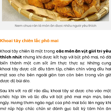
Nem chua rán là món ăn được nhiều người yêu thích
Khoai tây chiên lắc phô mai
Khoai tây chiên là một trong
các món ăn vặt giới trẻ yêu
thích nhất
nhưng khi được kết hợp với bột phô mai, nó đã
biến thành một cơn sốt ẩm thực thực sự. Những cọng
khoai tây được cắt đều tăm tắp, chiên chín vàng đều hai
mặt sao cho bên ngoài giòn tan còn bên trong vẫn giữ
được độ bùi dẻo.
Sau khi vớt ra để ráo dầu, khoai tây sẽ được cho vào một
chiếc hộp lớn và lắc đều với bột phô mai mặn mặn, béo
ngậy. Hương thơm ngào ngạt của phô mai bốc lên ngay khi
mở nắp hộp chắc chắn sẽ đánh gục bất kỳ tâm hồn ăn