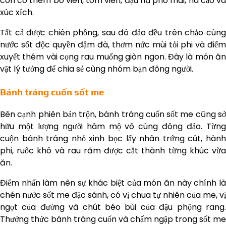
còn có thêm bò viên, tôm viên, đậu hũ phô mai, há cảo và
xúc xích.
Tất cả được chiên phồng, sau đó đảo đều trên chảo cùng
nước sốt độc quyền đậm đà, thơm nức mùi tỏi phi và điểm
xuyết thêm vài cọng rau muống giòn ngon. Đây là món ăn
vặt lý tưởng để chia sẻ cùng nhóm bạn đông người.
Bánh tráng cuốn sốt me
Bên cạnh phiên bản trộn, bánh tráng cuốn sốt me cũng sở
hữu một lượng người hâm mộ vô cùng đông đảo. Từng
cuộn bánh tráng nhỏ xinh bọc lấy nhân trứng cút, hành
phi, ruốc khô và rau răm được cắt thành từng khúc vừa
ăn.
Điểm nhấn làm nên sự khác biệt của món ăn này chính là
chén nước sốt me đặc sánh, có vị chua tự nhiên của me, vị
ngọt của đường và chút béo bùi của đậu phộng rang.
Thưởng thức bánh tráng cuốn và chấm ngập trong sốt me