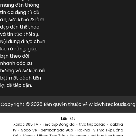
mang đến thông
tin đa dạng từ đồ
ăn, sức khỏe & làm
đẹp đến thể thao
và tin tức thời sự.
Nội dung được chọn
lọc rõ ràng, giúp
bạn theo dõi
nhanh các xu
hướng và sự kiện nổi
bật một cách tiện
lợi, dễ tiếp cận.
Copyright © 2026 Bản quyền thuộc về wildwhiteclouds.org
Liên kết
Xoilac 365 TV
•
Trực tiếp Bóng đá
•
trực tiếp xoilac
•
cakhia
tv
•
Socolive
•
xembongda 90p
•
Rakhoi TV Trực Tiếp Bóng
Đá
•
Vebo
•
Mitom Trực Tiếp
•
Uniscore
•
coi truc tiep bong