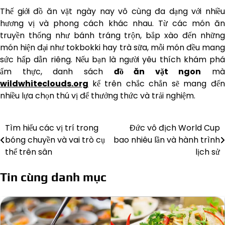
Thế giới đồ ăn vặt ngày nay vô cùng đa dạng với nhiều
hương vị và phong cách khác nhau. Từ các món ăn
truyền thống như bánh tráng trộn, bắp xào đến những
món hiện đại như tokbokki hay trà sữa, mỗi món đều mang
sức hấp dẫn riêng. Nếu bạn là người yêu thích khám phá
ẩm thực, danh sách
đồ ăn vặt ngon
mà
wildwhiteclouds.org
kể trên chắc chắn sẽ mang đế
nhiều lựa chọn thú vị để thưởng thức và trải nghiệm.
Tìm hiểu các vị trí trong
Đức vô địch World Cup
Điều
bóng chuyền và vai trò cụ
bao nhiêu lần và hành trình
hướng
thể trên sân
lịch sử
bài
Tin cùng danh mục
viết