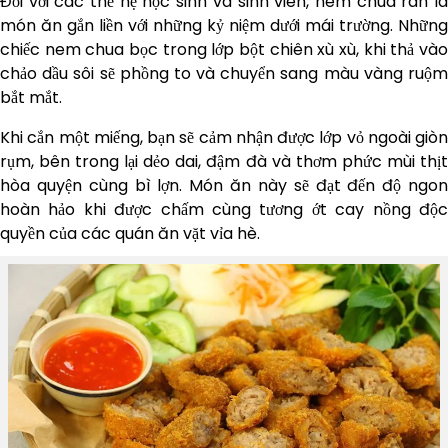
Đối với các thế hệ học sinh và sinh viên, nem chua rán là
món ăn gắn liền với những kỷ niệm dưới mái trường. Những
chiếc nem chua bọc trong lớp bột chiên xù xù, khi thả vào
chảo dầu sôi sẽ phồng to và chuyển sang màu vàng ruộm
bắt mắt.
Khi cắn một miếng, bạn sẽ cảm nhận được lớp vỏ ngoài giòn
rụm, bên trong lại dẻo dai, đậm đà và thơm phức mùi thịt
hòa quyện cùng bì lợn. Món ăn này sẽ đạt đến độ ngon
hoàn hảo khi được chấm cùng tương ớt cay nồng độc
quyền của các quán ăn vặt vỉa hè.