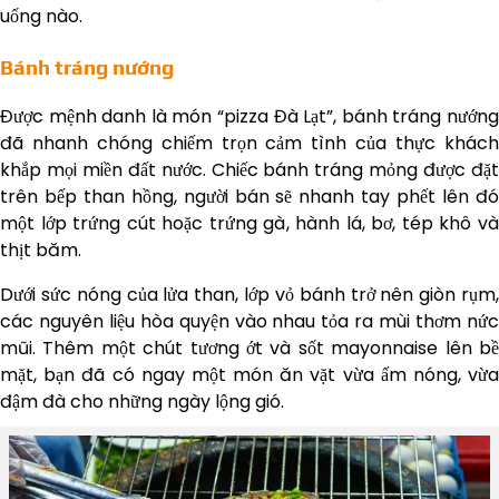
uống nào.
Bánh tráng nướng
Được mệnh danh là món “pizza Đà Lạt”, bánh tráng nướng
đã nhanh chóng chiếm trọn cảm tình của thực khách
khắp mọi miền đất nước. Chiếc bánh tráng mỏng được đặt
trên bếp than hồng, người bán sẽ nhanh tay phết lên đó
một lớp trứng cút hoặc trứng gà, hành lá, bơ, tép khô và
thịt băm.
Dưới sức nóng của lửa than, lớp vỏ bánh trở nên giòn rụm,
các nguyên liệu hòa quyện vào nhau tỏa ra mùi thơm nức
mũi. Thêm một chút tương ớt và sốt mayonnaise lên bề
mặt, bạn đã có ngay một món ăn vặt vừa ấm nóng, vừa
đậm đà cho những ngày lộng gió.