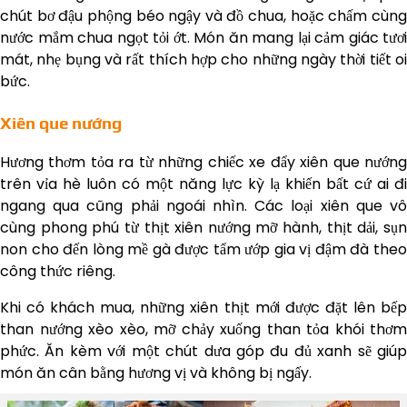
chút bơ đậu phộng béo ngậy và đồ chua, hoặc chấm cùng
nước mắm chua ngọt tỏi ớt. Món ăn mang lại cảm giác tươi
mát, nhẹ bụng và rất thích hợp cho những ngày thời tiết oi
bức.
Xiên que nướng
Hương thơm tỏa ra từ những chiếc xe đẩy xiên que nướng
trên vỉa hè luôn có một năng lực kỳ lạ khiến bất cứ ai đi
ngang qua cũng phải ngoái nhìn. Các loại xiên que vô
cùng phong phú từ thịt xiên nướng mỡ hành, thịt dải, sụn
non cho đến lòng mề gà được tẩm ướp gia vị đậm đà theo
công thức riêng.
Khi có khách mua, những xiên thịt mới được đặt lên bếp
than nướng xèo xèo, mỡ chảy xuống than tỏa khói thơm
phức. Ăn kèm với một chút dưa góp đu đủ xanh sẽ giúp
món ăn cân bằng hương vị và không bị ngấy.