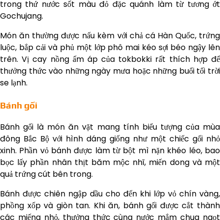
trong thứ nước sốt màu đỏ đặc quánh làm từ tương ớt
Gochujang.
Món ăn thường được nấu kèm với chả cá Hàn Quốc, trứng
luộc, bắp cải và phủ một lớp phô mai kéo sợi béo ngậy lên
trên. Vị cay nồng ấm áp của tokbokki rất thích hợp để
thưởng thức vào những ngày mưa hoặc những buổi tối trời
se lạnh.
Bánh gối
Bánh gối là món ăn vặt mang tính biểu tượng của mùa
đông Bắc Bộ với hình dáng giống như một chiếc gối nhỏ
xinh. Phần vỏ bánh được làm từ bột mì nặn khéo léo, bao
bọc lấy phần nhân thịt băm mộc nhĩ, miến dong và một
quả trứng cút bên trong.
Bánh được chiên ngập dầu cho đến khi lớp vỏ chín vàng,
phồng xốp và giòn tan. Khi ăn, bánh gối được cắt thành
các miếng nhỏ, thưởng thức cùng nước mắm chua ngọt