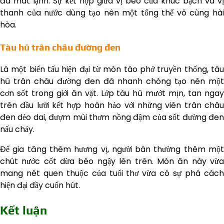
đá mát lạnh. Sự kết hợp giữa vị béo của khúc bạch và vị
thanh của nước dùng tạo nên một tổng thể vô cùng hài
hòa.
Tàu hũ trân châu đường đen
Là một biến tấu hiện đại từ món tào phớ truyền thống, tàu
hũ trân châu đường đen đã nhanh chóng tạo nên một
cơn sốt trong giới ăn vặt. Lớp tàu hũ mướt mịn, tan ngay
trên đầu lưỡi kết hợp hoàn hảo với những viên trân châu
đen dẻo dai, đượm mùi thơm nồng đậm của sốt đường đen
nấu chảy.
Để gia tăng thêm hương vị, người bán thường thêm một
chút nước cốt dừa béo ngậy lên trên. Món ăn này vừa
mang nét quen thuộc của tuổi thơ vừa có sự phá cách
hiện đại đầy cuốn hút.
Kết luận