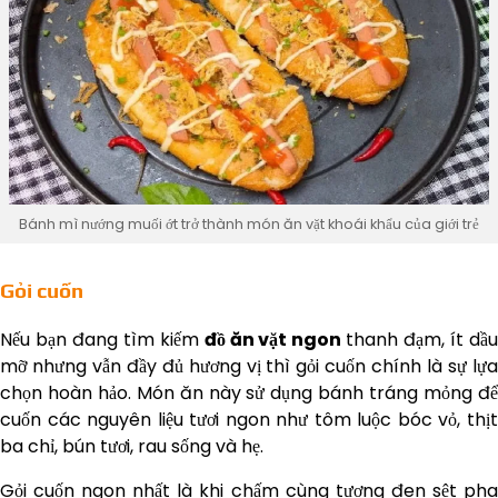
Bánh mì nướng muối ớt trở thành món ăn vặt khoái khẩu của giới trẻ
Gỏi cuốn
Nếu bạn đang tìm kiếm
đồ ăn vặt ngon
thanh đạm, ít dầ
mỡ nhưng vẫn đầy đủ hương vị thì gỏi cuốn chính là sự lựa
chọn hoàn hảo. Món ăn này sử dụng bánh tráng mỏng để
cuốn các nguyên liệu tươi ngon như tôm luộc bóc vỏ, thịt
ba chỉ, bún tươi, rau sống và hẹ.
Gỏi cuốn ngon nhất là khi chấm cùng tương đen sệt pha