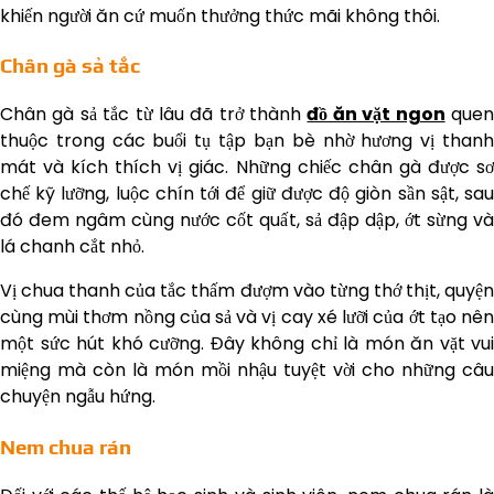
khiến người ăn cứ muốn thưởng thức mãi không thôi.
Chân gà sả tắc
Chân gà sả tắc từ lâu đã trở thành
đồ ăn vặt ngon
que
thuộc trong các buổi tụ tập bạn bè nhờ hương vị thanh
mát và kích thích vị giác. Những chiếc chân gà được sơ
chế kỹ lưỡng, luộc chín tới để giữ được độ giòn sần sật, sau
đó đem ngâm cùng nước cốt quất, sả đập dập, ớt sừng và
lá chanh cắt nhỏ.
Vị chua thanh của tắc thấm đượm vào từng thớ thịt, quyện
cùng mùi thơm nồng của sả và vị cay xé lưỡi của ớt tạo nên
một sức hút khó cưỡng. Đây không chỉ là món ăn vặt vui
miệng mà còn là món mồi nhậu tuyệt vời cho những câu
chuyện ngẫu hứng.
Nem chua rán