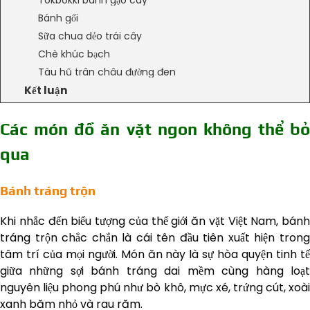
Tokbokki bánh gạo cay
Bánh gối
Sữa chua dẻo trái cây
Chè khúc bạch
Tàu hũ trân châu đường đen
Kết luận
Các món đồ ăn vặt ngon không thể bỏ
qua
Bánh tráng trộn
Khi nhắc đến biểu tượng của thế giới ăn vặt Việt Nam, bánh
tráng trộn chắc chắn là cái tên đầu tiên xuất hiện trong
tâm trí của mọi người. Món ăn này là sự hòa quyện tinh tế
giữa những sợi bánh tráng dai mềm cùng hàng loạt
nguyên liệu phong phú như bò khô, mực xé, trứng cút, xoài
xanh băm nhỏ và rau răm.