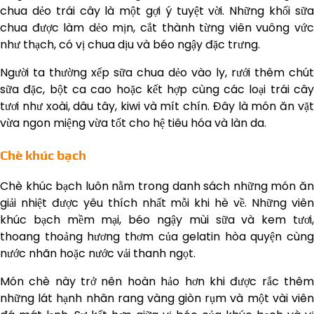
chua dẻo trái cây là một gợi ý tuyệt vời. Những khối sữa
chua được làm dẻo mịn, cắt thành từng viên vuông vức
như thạch, có vị chua dịu và béo ngậy đặc trưng.
Người ta thường xếp sữa chua dẻo vào ly, rưới thêm chút
sữa đặc, bột ca cao hoặc kết hợp cùng các loại trái cây
tươi như xoài, dâu tây, kiwi và mít chín. Đây là món ăn vặt
vừa ngon miệng vừa tốt cho hệ tiêu hóa và làn da.
Chè khúc bạch
Chè khúc bạch luôn nằm trong danh sách những món ăn
giải nhiệt được yêu thích nhất mỗi khi hè về. Những viên
khúc bạch mềm mại, béo ngậy mùi sữa và kem tươi,
thoang thoảng hương thơm của gelatin hòa quyện cùng
nước nhãn hoặc nước vải thanh ngọt.
Món chè này trở nên hoàn hảo hơn khi được rắc thêm
những lát hạnh nhân rang vàng giòn rụm và một vài viên