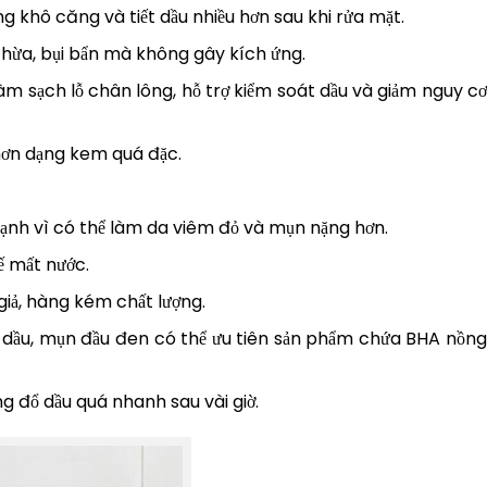
 khô căng và tiết dầu nhiều hơn sau khi rửa mặt.
thừa, bụi bẩn mà không gây kích ứng.
àm sạch lỗ chân lông, hỗ trợ kiểm soát dầu và giảm nguy cơ
hơn dạng kem quá đặc.
mạnh vì có thể làm da viêm đỏ và mụn nặng hơn.
ế mất nước.
iả, hàng kém chất lượng.
 dầu, mụn đầu đen có thể ưu tiên sản phẩm chứa BHA nồn
 đổ dầu quá nhanh sau vài giờ.