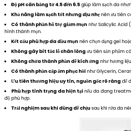
Độ pH cân bằng từ 4.5 đến 6.5
giúp làm sạch da nhưng
Khả năng làm sạch tốt nhưng dịu nhẹ
nên ưu tiên c
Có thành phần hỗ trợ giảm mụn
như Salicylic Acid 
hình thành mụn.
Kết cấu phù hợp da dầu mụn
nên chọn dạng gel hoặc
Không gây bít tắc lỗ chân lông
ưu tiên sản phẩm 
Không chứa thành phần dễ kích ứng
như hương liệ
Có thành phần cấp ẩm phục hồi
như Glycerin, Ceram
Ưu tiên thương hiệu uy tín, nguồn gốc rõ ràng
để đ
Phù hợp tình trạng da hiện tại
nếu da đang treatmen
độ phù hợp.
Trải nghiệm sau khi dùng dễ chịu
sau khi rửa da nê