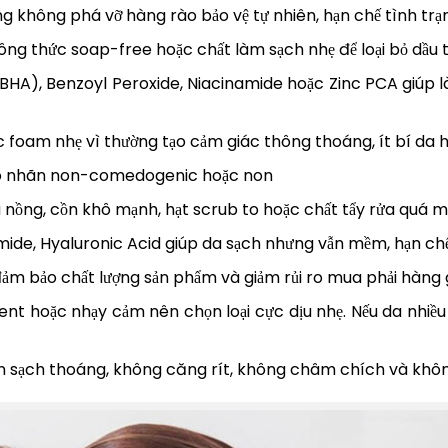
 không phá vỡ hàng rào bảo vệ tự nhiên, hạn chế tình trạng
ông thức soap-free hoặc chất làm sạch nhẹ để loại bỏ dầu 
(BHA), Benzoyl Peroxide, Niacinamide hoặc Zinc PCA giúp l
 foam nhẹ vì thường tạo cảm giác thông thoáng, ít bí da 
có nhãn non-comedogenic hoặc non
u nồng, cồn khô mạnh, hạt scrub to hoặc chất tẩy rửa quá 
ide, Hyaluronic Acid giúp da sạch nhưng vẫn mềm, hạn ch
ảm bảo chất lượng sản phẩm và giảm rủi ro mua phải hàng g
t hoặc nhạy cảm nên chọn loại cực dịu nhẹ. Nếu da nhiều
n sạch thoáng, không căng rít, không châm chích và không