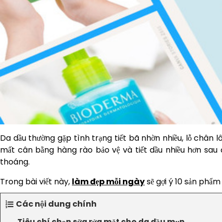
Da dầu thường gặp tình trạng tiết bã nhờn nhiều, lỗ chân 
mất cân bằng hàng rào bảo vệ và tiết dầu nhiều hơn sau 
thoáng.
Trong bài viết này,
làm đẹp mỗi ngày
sẽ gợi ý 10 sản phẩm
Các nội dung chính
Tiêu chí chọn sữa rửa mặt cho da dầu mụn