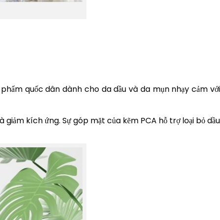
ản phẩm quốc dân dành cho da dầu và da mụn nhạy cảm với
giảm kích ứng. Sự góp mặt của kẽm PCA hỗ trợ loại bỏ dầu