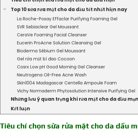
Top 10 sữa rửa mặt cho da dầu tốt nhất hiện nay
La Roche-Posay Effaclar Purifying Foaming Gel
SVR Sebiaclear Gel Moussant
CeraVe Foaming Facial Cleanser
Eucerin ProAcne Solution Cleansing Gel
Bioderma Sébium Gel Moussant
Gel rửa mặt bí đao Cocoon
Cosrx Low pH Good Morning Gel Cleanser
Neutrogena Oil-Free Acne Wash
Skin1004 Madagascar Centella Ampoule Foam
Vichy Normaderm Phytosolution Intensive Purifying Gel
Những lưu ý quan trọng khi rửa mặt cho da dầu mụ
Kết luận
Tiêu chí chọn sữa rửa mặt cho da dầu 