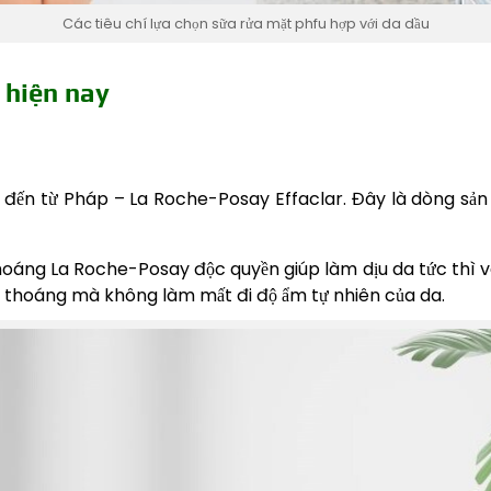
Các tiêu chí lựa chọn sữa rửa mặt phfu hợp với da dầu
 hiện nay
” đến từ Pháp – La Roche-Posay Effaclar. Đây là dòng s
áng La Roche-Posay độc quyền giúp làm dịu da tức thì và 
g thoáng mà không làm mất đi độ ẩm tự nhiên của da.