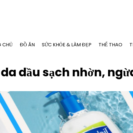
G CHỦ
ĐỒ ĂN
SỨC KHỎE & LÀM ĐẸP
THỂ THAO
T
 da dầu sạch nhờn, ngừ