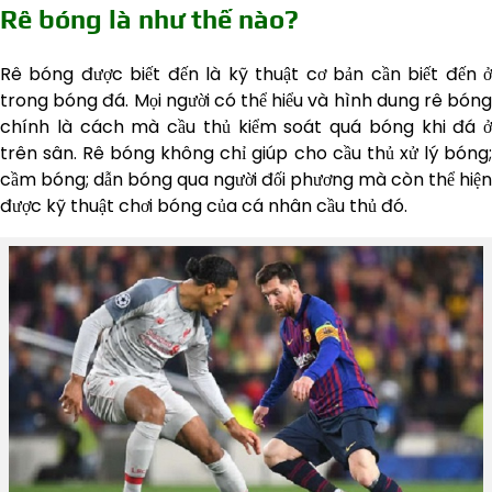
Rê bóng là như thế nào?
Rê bóng được biết đến là kỹ thuật cơ bản cần biết đến ở
trong bóng đá. Mọi người có thể hiểu và hình dung rê bóng
chính là cách mà cầu thủ kiểm soát quá bóng khi đá ở
trên sân. Rê bóng không chỉ giúp cho cầu thủ xử lý bóng;
cầm bóng; dẫn bóng qua người đối phương mà còn thể hiện
được kỹ thuật chơi bóng của cá nhân cầu thủ đó.