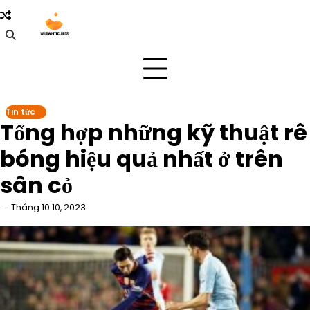
Skip
to
content
Tin tức
Tổng hợp những kỹ thuật rê
bóng hiệu quả nhất ở trên
sân cỏ
Tháng 10 10, 2023