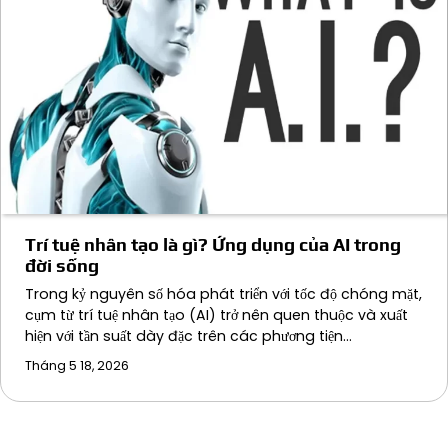
Trí tuệ nhân tạo là gì? Ứng dụng của AI trong
đời sống
Trong kỷ nguyên số hóa phát triển với tốc độ chóng mặt,
cụm từ trí tuệ nhân tạo (AI) trở nên quen thuộc và xuất
hiện với tần suất dày đặc trên các phương tiện…
Tháng 5 18, 2026