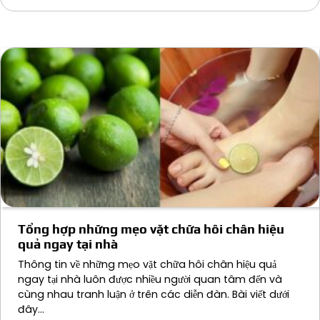
Tổng hợp những mẹo vặt chữa hôi chân hiệu
quả ngay tại nhà
Thông tin về những mẹo vặt chữa hôi chân hiệu quả
ngay tại nhà luôn được nhiều người quan tâm đến và
cùng nhau tranh luận ở trên các diễn đàn. Bài viết dưới
đây…