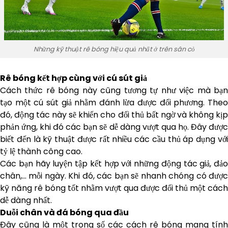
Những kỹ thuật rê bóng hiệu quả nhất ở trên sân cỏ
Rê bóng kết hợp cùng với cú sút giả
Cách thức rê bóng này cũng tương tự như việc mà bạn
tạo một cú sút giả nhằm đánh lừa được đối phương. Theo
đó, động tác này sẽ khiến cho đối thủ bất ngờ và không kịp
phản ứng, khi đó các bạn sẽ dễ dàng vượt qua họ. Đây được
biết đến là kỹ thuật được rất nhiều các cầu thủ áp dụng với
tỷ lệ thành công cao.
Các bạn hãy luyện tập kết hợp với những động tác giả, đảo
chân,… mỗi ngày. Khi đó, các bạn sẽ nhanh chóng có được
kỹ năng rê bóng tốt nhằm vượt qua được đối thủ một cách
dễ dàng nhất.
Duỗi chân và đá bóng qua đầu
Đây cũng là một trong số các cách rê bóng mang tính