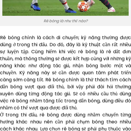
Rê bóng là như thế nào?
Rê bóng chính là cách di chuyển; kỹ năng thường được
dùng ở trong thi đấu. Do đó, đây là kỹ thuật cần rất nhiều
sự luyện tập. Cũng hiếm khi việc rê bóng là rê dắt đơn
thuần, mà thông thường sẽ được kết hợp cùng với những kỹ
năng khác như động tác giả, nhận bóng bước một và
chuyền. Kỹ năng này sẽ cần được quan tâm phát triển
càng sớm càng tốt. Rê bóng chính là thử thách tìm cách
dẫn bóng vượt qua đối thủ, bởi vậy phải đòi hỏi thường
xuyên dùng từng động tác giả. Sẽ có nhiều cầu thủ dùng
việc rê bóng nhằm tăng tốc trong dẫn bóng, dùng điều đó
nhằm có thể vượt qua được đối thủ.
Ở trong thi đấu, rê bóng được dùng nhằm chuyển từng
hướng khác nhau nên cần phải chạm bóng theo nhiều
cách khác nhau. Lựa chọn rê bóng sẽ phải phụ thuộc vào