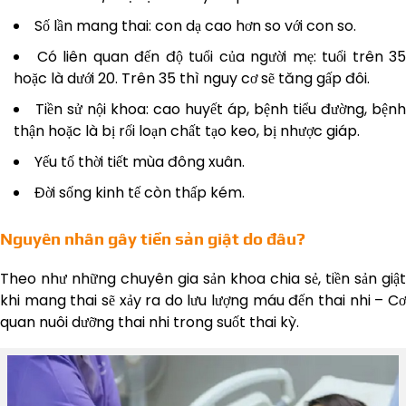
Số lần mang thai: con dạ cao hơn so với con so.
Có liên quan đến độ tuổi của người mẹ: tuổi trên 35
hoặc là dưới 20. Trên 35 thì nguy cơ sẽ tăng gấp đôi.
Tiền sử nội khoa: cao huyết áp, bệnh tiểu đường, bệnh
thận hoặc là bị rối loạn chất tạo keo, bị nhược giáp.
Yếu tố thời tiết mùa đông xuân.
Đời sống kinh tế còn thấp kém.
Nguyên nhân gây tiền sản giật do đâu?
Theo như những chuyên gia sản khoa chia sẻ, tiền sản giật
khi mang thai sẽ xảy ra do lưu lượng máu đến thai nhi – Cơ
quan nuôi dưỡng thai nhi trong suốt thai kỳ.