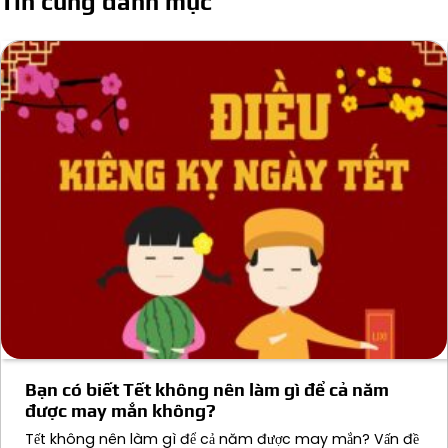
Tin cùng danh mục
viết
Bạn có biết Tết không nên làm gì để cả năm
được may mắn không?
Tết không nên làm gì để cả năm được may mắn? Vấn đề