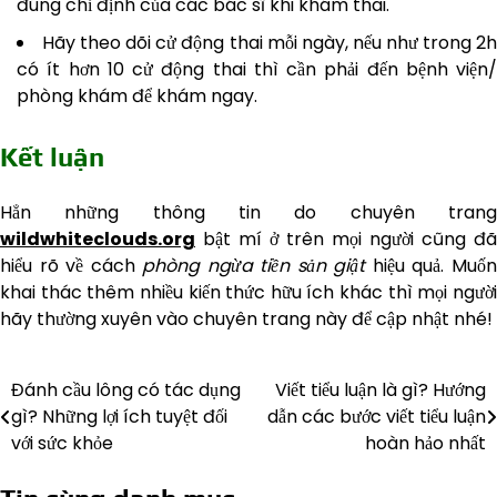
đúng chỉ định của các bác sĩ khi khám thai.
Hãy theo dõi cử động thai mỗi ngày, nếu như trong 2
có ít hơn 10 cử động thai thì cần phải đến bệnh viện/
phòng khám để khám ngay.
Kết luận
Hẳn những thông tin do chuyên trang
wildwhiteclouds.org
bật mí ở trên mọi người cũng đã
hiểu rõ về cách
phòng ngừa tiền sản giật
hiệu quả. Muố
khai thác thêm nhiều kiến thức hữu ích khác thì mọi người
hãy thường xuyên vào chuyên trang này để cập nhật nhé!
Đánh cầu lông có tác dụng
Viết tiểu luận là gì? Hướng
Điều
gì? Những lợi ích tuyệt đối
dẫn các bước viết tiểu luận
hướng
với sức khỏe
hoàn hảo nhất
bài