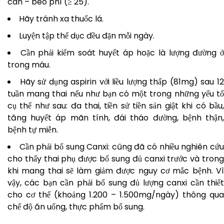
cân – béo phì (≥ 25).
Hãy tránh xa thuốc lá.
Luyện tập thể dục đều đặn mỗi ngày.
Cần phải kiểm soát huyết áp hoặc là lượng đường 
trong máu.
Hãy sử dụng aspirin với liều lượng thấp (81mg) sau 1
tuần mang thai nếu như bạn có một trong những yếu tố
cụ thể như sau: đa thai, tiền sử tiền sản giật khi có bầu,
tăng huyết áp mãn tính, đái tháo đường, bệnh thận,
bệnh tự miễn.
Cần phải bổ sung Canxi: cũng đã có nhiều nghiên cứ
cho thấy thai phụ được bổ sung đủ canxi trước và trong
khi mang thai sẽ làm giảm được nguy cơ mắc bệnh. Vì
vậy, các bạn cần phải bổ sung đủ lượng canxi cần thiết
cho cơ thể (khoảng 1.200 – 1.500mg/ngày) thông qua
chế độ ăn uống, thực phẩm bổ sung.