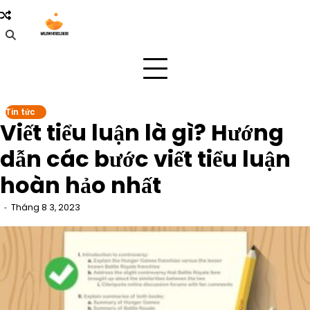
Skip
to
content
Tin tức
Viết tiểu luận là gì? Hướng
dẫn các bước viết tiểu luận
hoàn hảo nhất
Tháng 8 3, 2023