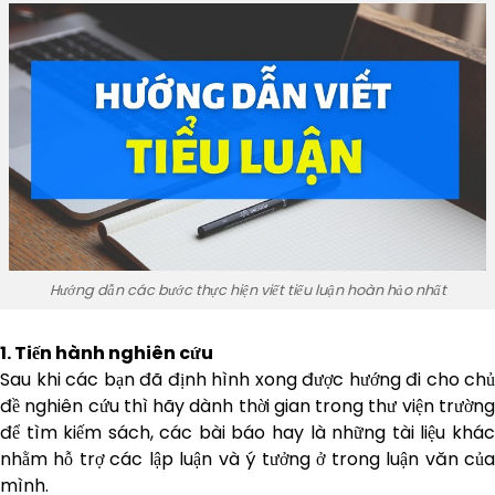
Hướng dẫn các bước thực hiện viết tiểu luận hoàn hảo nhất
1. Tiến hành nghiên cứu
Sau khi các bạn đã định hình xong được hướng đi cho chủ
đề nghiên cứu thì hãy dành thời gian trong thư viện trường
để tìm kiếm sách, các bài báo hay là những tài liệu khác
nhằm hỗ trợ các lập luận và ý tưởng ở trong luận văn của
mình.