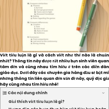
Viết tiểu luận là gì và cách viết như thế nào là chuẩn
nhất? Thông tin này được rất nhiều bạn sinh viên quan
tâm đến và cùng nhau tìm hiểu ở trên các diễn đàn
giáo dục. Dưới đây các chuyên gia hàng đầu sẽ bật mí
những thông tin liên quan đến vấn đề này, quý độc giả
hãy cùng nhau tìm hiểu nhé!
Các nội dung chính
Giải thích viết tiểu luận là gì?