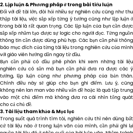
2. Lập luận & Phương pháp ở trong bài tiểu luận
Đối với đề tài lớn, đòi hỏi nhiều sự nghiên cứu cũng như thu
thập tài liệu, việc sắp xếp từng ý tưởng cũng như lập luận ở
trong bài là rất quan trọng. Các lập luận của bạn cần được
sắp xếp nhằm tạo được sự logic cho người đọc. Từng nguồn
thông tin cần được dùng phù hợp. Các bạn cần phải thông
báo mục đích của từng tài liệu trong nghiên cứu của mình
với giáo viên hướng dẫn ngay từ đầu.
Bạn cần phải có đầu phê phán khi xem những tài liệu
nghiên cứu có sẵn mà bạn cần phải đưa ra được các ý
tưởng, lập luận cũng như phương pháp của bản thân.
Chính điều này sẽ giúp cho bạn ghi điểm. Lưu ý, cũng
không nên lan man vào nhiều vấn đề hoặc là quá tập trung
vào một chủ điểm mà không đưa ra cái nhìn tổng quát
cho cả chủ đề.
3. Tài liệu tham khảo & Mục lục
Trong suốt quá trình tìm tòi, nghiên cứu thì nên dùng bất
cứ tài liệu nào ở trong luận văn của mình, cần phải ghi lại
nguồn tài liệu đó ở phần cuối của bài luận văn. Nhằm tránh