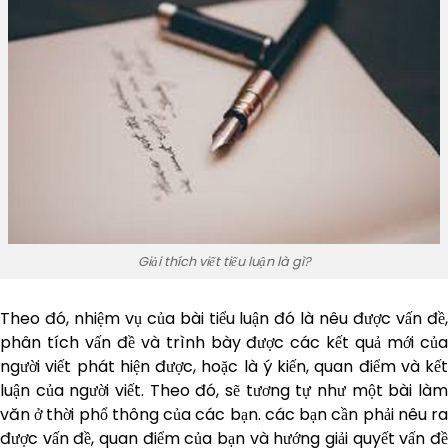
Giải thích viết tiểu luận là gì?
Theo đó, nhiệm vụ của bài tiểu luận đó là nêu được vấn đề,
phân tích vấn đề và trình bày được các kết quả mới của
người viết phát hiện được, hoặc là ý kiến, quan điểm và kết
luận của người viết. Theo đó, sẽ tương tự như một bài làm
văn ở thời phổ thông của các bạn. các bạn cần phải nêu ra
được vấn đề, quan điểm của bạn và hướng giải quyết vấn đề