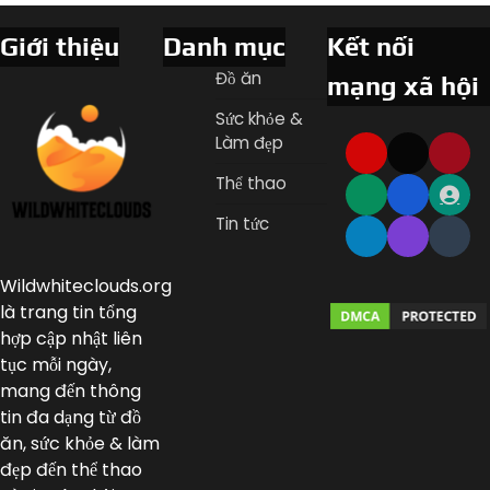
Giới thiệu
Danh mục
Kết nối
Đồ ăn
mạng xã hội
Sức khỏe &
Làm đẹp
Thể thao
Tin tức
Wildwhiteclouds.org
là trang tin tổng
hợp cập nhật liên
tục mỗi ngày,
mang đến thông
tin đa dạng từ đồ
ăn, sức khỏe & làm
đẹp đến thể thao