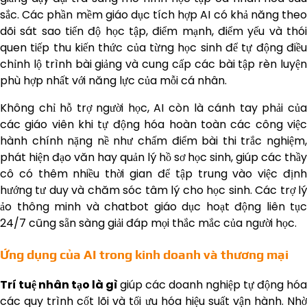
sắc. Các phần mềm giáo dục tích hợp AI có khả năng theo
dõi sát sao tiến độ học tập, điểm mạnh, điểm yếu và thói
quen tiếp thu kiến thức của từng học sinh để tự động điều
chỉnh lộ trình bài giảng và cung cấp các bài tập rèn luyện
phù hợp nhất với năng lực của mỗi cá nhân.
Không chỉ hỗ trợ người học, AI còn là cánh tay phải của
các giáo viên khi tự động hóa hoàn toàn các công việc
hành chính nặng nề như chấm điểm bài thi trắc nghiệm,
phát hiện đạo văn hay quản lý hồ sơ học sinh, giúp các thầy
cô có thêm nhiều thời gian để tập trung vào việc định
hướng tư duy và chăm sóc tâm lý cho học sinh. Các trợ lý
ảo thông minh và chatbot giáo dục hoạt động liên tục
24/7 cũng sẵn sàng giải đáp mọi thắc mắc của người học.
Ứng dụng của AI trong kinh doanh và thương mại
Trí tuệ nhân tạo là gì
giúp các doanh nghiệp tự động hóa
các quy trình cốt lõi và tối ưu hóa hiệu suất vận hành. Nhờ