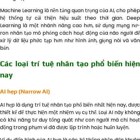
Machine Learning là nền tảng quan trọng của AI, cho phép
hệ thống tự cải thiện hiệu suất theo thời gian. Deep
Learning là một nhánh nâng cao hơn, sử dụng mạng nơ-
ron nhân tạo mô phỏng cách hoạt động của não người để
xử lý dữ liệu phức tạp hơn như hình ảnh, giọng nói và văn
bản.
Các loại trí tuệ nhân tạo phổ biến hiện
nay
AI hẹp (Narrow AI)
AI hẹp là dạng trí tuệ nhân tạo phổ biến nhất hiện nay, được
thiết kế để thực hiện một nhiệm vụ cụ thể. Loại AI này không
có khả năng tư duy tổng quát như con người mà chỉ hoạt
động trong phạm vi đã được lập trình hoặc huấn luyện.
Ví dụ điển hình của AI hẹp là các hệ thống nhận diện khuôn