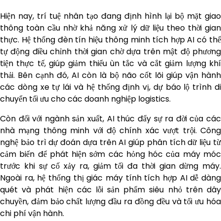
Hiện nay, trí tuệ nhân tạo đang định hình lại bộ mặt giao
thông toàn cầu nhờ khả năng xử lý dữ liệu theo thời gian
thực. Hệ thống đèn tín hiệu thông minh tích hợp AI có thể
tự động điều chỉnh thời gian chờ dựa trên mật độ phương
tiện thực tế, giúp giảm thiểu ùn tắc và cắt giảm lượng khí
thải. Bên cạnh đó, AI còn là bộ não cốt lõi giúp vận hành
các dòng xe tự lái và hệ thống định vị, dự báo lộ trình di
chuyển tối ưu cho các doanh nghiệp logistics.
Còn đối với ngành sản xuất, AI thúc đẩy sự ra đời của các
nhà mạng thông minh với độ chính xác vượt trội. Công
nghệ bảo trì dự đoán dựa trên AI giúp phân tích dữ liệu từ
cảm biến để phát hiện sớm các hỏng hóc của máy móc
trước khi sự cố xảy ra, giảm tối đa thời gian dừng máy.
Ngoài ra, hệ thống thị giác máy tính tích hợp AI dễ dàng
quét và phát hiện các lỗi sản phẩm siêu nhỏ trên dây
chuyền, đảm bảo chất lượng đầu ra đồng đều và tối ưu hóa
chi phí vận hành.