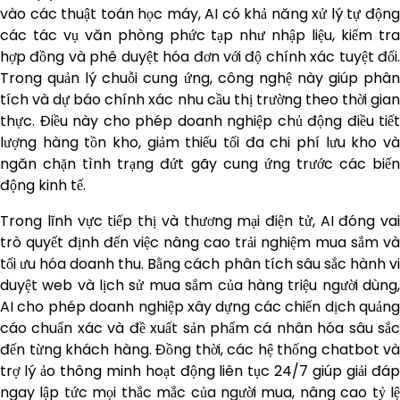
vào các thuật toán học máy, AI có khả năng xử lý tự động
các tác vụ văn phòng phức tạp như nhập liệu, kiểm tra
hợp đồng và phê duyệt hóa đơn với độ chính xác tuyệt đối.
Trong quản lý chuỗi cung ứng, công nghệ này giúp phân
tích và dự báo chính xác nhu cầu thị trường theo thời gian
thực. Điều này cho phép doanh nghiệp chủ động điều tiết
lượng hàng tồn kho, giảm thiểu tối đa chi phí lưu kho và
ngăn chặn tình trạng đứt gãy cung ứng trước các biến
động kinh tế.
Trong lĩnh vực tiếp thị và thương mại điện tử, AI đóng vai
trò quyết định đến việc nâng cao trải nghiệm mua sắm và
tối ưu hóa doanh thu. Bằng cách phân tích sâu sắc hành vi
duyệt web và lịch sử mua sắm của hàng triệu người dùng,
AI cho phép doanh nghiệp xây dựng các chiến dịch quảng
cáo chuẩn xác và đề xuất sản phẩm cá nhân hóa sâu sắc
đến từng khách hàng. Đồng thời, các hệ thống chatbot và
trợ lý ảo thông minh hoạt động liên tục 24/7 giúp giải đáp
ngay lập tức mọi thắc mắc của người mua, nâng cao tỷ lệ