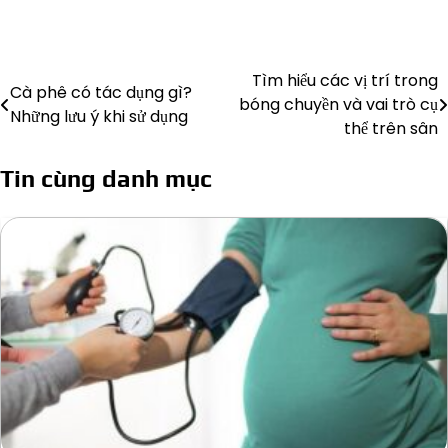
Tìm hiểu các vị trí trong
Điều
Cà phê có tác dụng gì?
bóng chuyền và vai trò cụ
Những lưu ý khi sử dụng
hướng
thể trên sân
bài
Tin cùng danh mục
viết