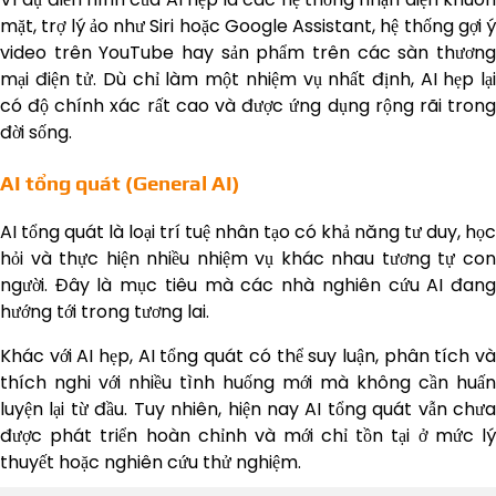
mặt, trợ lý ảo như Siri hoặc Google Assistant, hệ thống gợi ý
video trên YouTube hay sản phẩm trên các sàn thương
mại điện tử. Dù chỉ làm một nhiệm vụ nhất định, AI hẹp lại
có độ chính xác rất cao và được ứng dụng rộng rãi trong
đời sống.
AI tổng quát (General AI)
AI tổng quát là loại trí tuệ nhân tạo có khả năng tư duy, học
hỏi và thực hiện nhiều nhiệm vụ khác nhau tương tự con
người. Đây là mục tiêu mà các nhà nghiên cứu AI đang
hướng tới trong tương lai.
Khác với AI hẹp, AI tổng quát có thể suy luận, phân tích và
thích nghi với nhiều tình huống mới mà không cần huấn
luyện lại từ đầu. Tuy nhiên, hiện nay AI tổng quát vẫn chưa
được phát triển hoàn chỉnh và mới chỉ tồn tại ở mức lý
thuyết hoặc nghiên cứu thử nghiệm.