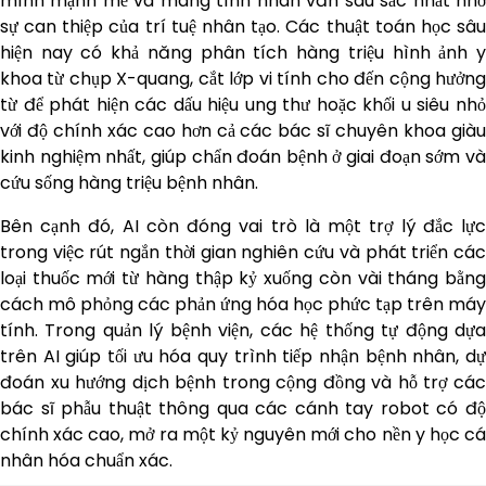
mình mạnh mẽ và mang tính nhân văn sâu sắc nhất nhờ
sự can thiệp của trí tuệ nhân tạo. Các thuật toán học sâu
hiện nay có khả năng phân tích hàng triệu hình ảnh y
khoa từ chụp X-quang, cắt lớp vi tính cho đến cộng hưởng
từ để phát hiện các dấu hiệu ung thư hoặc khối u siêu nhỏ
với độ chính xác cao hơn cả các bác sĩ chuyên khoa giàu
kinh nghiệm nhất, giúp chẩn đoán bệnh ở giai đoạn sớm và
cứu sống hàng triệu bệnh nhân.
Bên cạnh đó, AI còn đóng vai trò là một trợ lý đắc lực
trong việc rút ngắn thời gian nghiên cứu và phát triển các
loại thuốc mới từ hàng thập kỷ xuống còn vài tháng bằng
cách mô phỏng các phản ứng hóa học phức tạp trên máy
tính. Trong quản lý bệnh viện, các hệ thống tự động dựa
trên AI giúp tối ưu hóa quy trình tiếp nhận bệnh nhân, dự
đoán xu hướng dịch bệnh trong cộng đồng và hỗ trợ các
bác sĩ phẫu thuật thông qua các cánh tay robot có độ
chính xác cao, mở ra một kỷ nguyên mới cho nền y học cá
nhân hóa chuẩn xác.