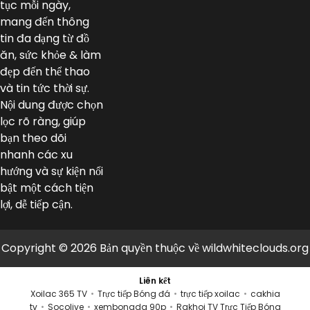
tục mỗi ngày,
mang đến thông
tin đa dạng từ đồ
ăn, sức khỏe & làm
đẹp đến thể thao
và tin tức thời sự.
Nội dung được chọn
lọc rõ ràng, giúp
bạn theo dõi
nhanh các xu
hướng và sự kiện nổi
bật một cách tiện
lợi, dễ tiếp cận.
Copyright © 2026 Bản quyền thuộc về wildwhiteclouds.org
Liên kết
Xoilac 365 TV
•
Trực tiếp Bóng đá
•
trực tiếp xoilac
•
cakhia
tv
•
Socolive
•
xembongda 90p
•
Rakhoi TV Trực Tiếp Bóng