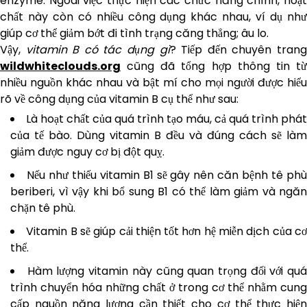
enzyme. Ngoài việc thực hiện các chức năng chính, hoạt
chất này còn có nhiều công dụng khác nhau, ví dụ như
giúp cơ thể giảm bớt đi tình trạng căng thẳng; âu lo.
Vậy,
vitamin B có tác dụng gì
? Tiếp đến chuyên tran
wildwhiteclouds.org
cũng đã tổng hợp thông tin từ
nhiều nguồn khác nhau và bật mí cho mọi người được hiểu
rõ về công dụng của vitamin B cụ thể như sau:
Là hoạt chất của quá trình tạo máu, cả quá trình phát
của tế bào. Dùng vitamin B đều và đúng cách sẽ làm
giảm được nguy cơ bị đột quỵ.
Nếu như thiếu vitamin B1 sẽ gây nên căn bệnh tê ph
beriberi, vì vậy khi bổ sung B1 có thể làm giảm và ngăn
chặn tê phù.
Vitamin B sẽ giúp cải thiện tốt hơn hệ miễn dịch của c
thể.
Hàm lượng vitamin này cũng quan trọng đối với qu
trình chuyển hóa những chất ở trong cơ thể nhằm cung
cấp nguồn năng lượng cần thiết cho cơ thể thực hiện