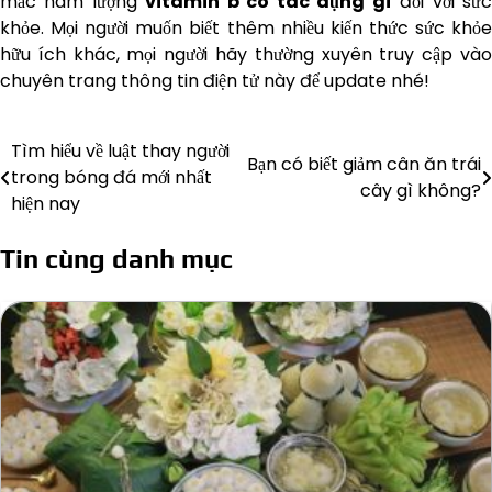
mắc hàm lượng
vitamin b có tác dụng gì
đối với sứ
khỏe. Mọi người muốn biết thêm nhiều kiến thức sức khỏe
hữu ích khác, mọi người hãy thường xuyên truy cập vào
chuyên trang thông tin điện tử này để update nhé!
Tìm hiểu về luật thay người
Điều
Bạn có biết giảm cân ăn trái
trong bóng đá mới nhất
cây gì không?
hướng
hiện nay
bài
Tin cùng danh mục
viết