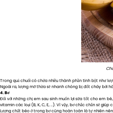
Chu
Trong quả chuối có chứa nhiều thành phần tinh bột như lượn
Ngoài ra, lượng mỡ thừa sẽ nhanh chóng bị đốt cháy bởi hà
4. Bơ
Đối với những chị em sau sinh muốn lợi sữa tốt cho em bé,
vitamin các loại (B, K, C, E, …). Vì vậy, bơ chắc chắn sẽ gi
Lượng chất béo ở trong bơ cũng hoàn toàn là tự nhiên nên