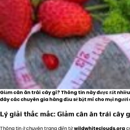
Giảm cân ăn trái cây gì? Thông tin này được rất nhiề
đây các chuyên gia hàng đầu sẽ bật mí cho mọi người đ
Lý giải thắc mắc: Giảm cân ăn trái cây g
Thông tin ở chuyên trang điện tử
wildwhiteclouds.org
cũ