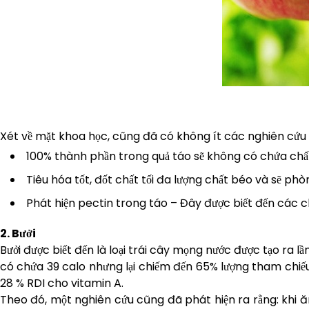
Xét về mặt khoa học, cũng đã có không ít các nghiên cứu k
100% thành phần trong quả táo sẽ không có chứa chất 
Tiêu hóa tốt, đốt chất tối đa lượng chất béo và sẽ phò
Phát hiện pectin trong táo – Đây được biết đến các c
2. Bưởi
Bưởi được biết đến là loại trái cây mọng nước được tạo ra lần
có chứa 39 calo nhưng lại chiếm đến 65% lượng tham chiế
28 % RDI cho vitamin A.
Theo đó, một nghiên cứu cũng đã phát hiện ra rằng: khi ăn 