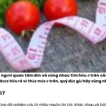
u người quan tâm đến và cùng nhau tìm hiểu ở trên các
ược hiểu rõ về thắc mắc ở trên, quý độc giả hãy cùng n
ì?
ng đã nghiên cứu từ nhiều nguồn tin tức khác nhau và bật