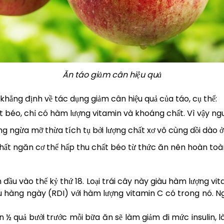
Ăn táo giảm cân hiệu quả
hẳng định về tác dụng giảm cân hiệu quả của táo, cụ thể:
béo, chỉ có hàm lượng vitamin và khoáng chất. Vì vậy nguy
ng ngừa mỡ thừa tích tụ bởi lượng chất xơ vô cùng dồi dào ở
hất ngăn cơ thể hấp thu chất béo từ thức ăn nên hoàn toàn
 đầu vào thế kỷ thứ 18. Loại trái cây này giàu hàm lượng vita
u hàng ngày (RDI) với hàm lượng vitamin C có trong nó. N
½ quả bưởi trước mỗi bữa ăn sẽ làm giảm đi mức insulin, là