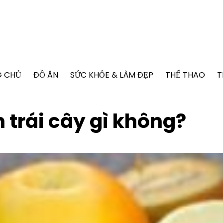
G CHỦ
ĐỒ ĂN
SỨC KHỎE & LÀM ĐẸP
THỂ THAO
T
n trái cây gì không?