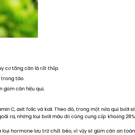
 cơ tăng cân là rất thấp.
 trong táo.
 giảm cân hiệu quả.
min C, axit folic và kali. Theo đó, trong một nửa quả bưởi sẽ
goài ra, những loại bưởi màu đỏ cũng cung cấp khoảng 28%
 loại hormone lưu trữ chất béo, vì vậy sẽ giảm cân an toàn