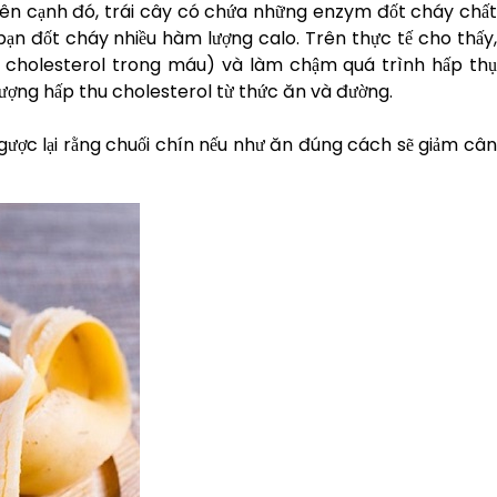
. Bên cạnh đó, trái cây có chứa những enzym đốt cháy chất
 bạn đốt cháy nhiều hàm lượng calo. Trên thực tế cho thấy,
ức cholesterol trong máu) và làm chậm quá trình hấp thụ
lượng hấp thu cholesterol từ thức ăn và đường.
ược lại rằng chuối chín nếu như ăn đúng cách sẽ giảm cân