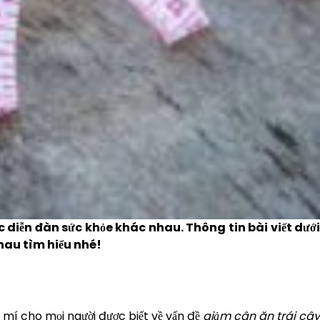
 diễn đàn sức khỏe khác nhau. Thông tin bài viết dưới
hau tìm hiểu nhé!
 mí cho mọi người được biết về vấn đề
giảm cân ăn trái câ