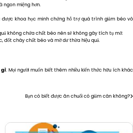
 và ngon miệng hơn.
đã được khoa học minh chứng hỗ trợ quá trình giảm béo vô
a quả không chứa chất béo nên sẽ không gây tích tụ mỡ.
c, đốt cháy chất béo và mỡ dư thừa hiệu quả.
 gì
. Mọi người muốn biết thêm nhiều kiến thức hữu ích khá
Bạn có biết được ăn chuối có giảm cân không?