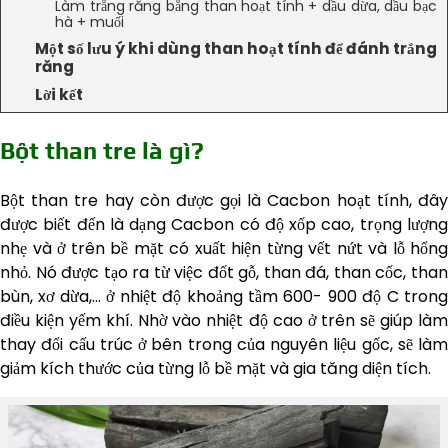
Làm trắng răng bằng than hoạt tính + dầu dừa, dầu bạc
hà + muối
Một số lưu ý khi dùng than hoạt tính để đánh trắng
răng
Lời kết
Bột than tre là gì?
Bột than tre hay còn được gọi là Cacbon hoạt tính, đây
được biết đến là dạng Cacbon có độ xốp cao, trọng lượng
nhẹ và ở trên bề mặt có xuất hiện từng vết nứt và lỗ hổng
nhỏ. Nó được tạo ra từ việc đốt gỗ, than đá, than cốc, than
bùn, xơ dừa,… ở nhiệt độ khoảng tầm 600- 900 độ C trong
điều kiện yếm khí. Nhờ vào nhiệt độ cao ở trên sẽ giúp làm
thay đổi cấu trúc ở bên trong của nguyên liệu gốc, sẽ làm
giảm kích thước của từng lỗ bề mặt và gia tăng diện tích.