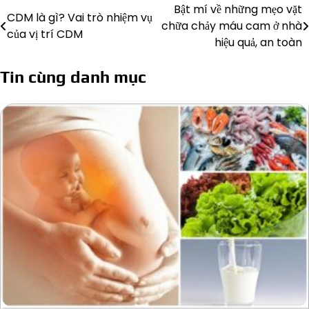
Bật mí về những mẹo vặt
Điều
CDM là gì? Vai trò nhiệm vụ
chữa chảy máu cam ở nhà
của vị trí CDM
hướng
hiệu quả, an toàn
bài
Tin cùng danh mục
viết