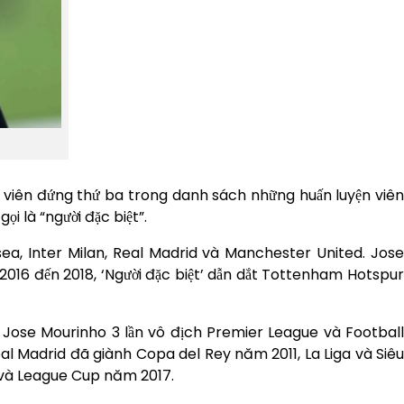
yện viên đứng thứ ba trong danh sách những huấn luyện viên
i là “người đặc biệt”.
ea, Inter Milan, Real Madrid và Manchester United. Jose
2016 đến 2018, ‘Người đặc biệt’ dẫn dắt Tottenham Hotspur
 Jose Mourinho 3 lần vô địch Premier League và Football
l Madrid đã giành Copa del Rey năm 2011, La Liga và Siêu
 và League Cup năm 2017.