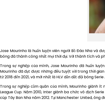
Jose Mourinho là huấn luyện viên người Bồ Đào Nha và được
bóng đá thành công nhất mọi thời đại. Với thành tích và ph
Trong sự nghiệp của mình, Jose Mourinho đã huấn luyện 
Mourinho đã đạt được những điều tuyệt vời trong thời gia
từ 2018 đến 2021, và mới nhất là HLV dẫn dắt đội bóng Serie
Trong sự nghiệp cầm quân của mình, Mourinho giành ít n
League Cup. Năm 2010, Inter giành ba chức vô địch Serie 
cúp Tây Ban Nha năm 2012. Tại Manchester United, ông 