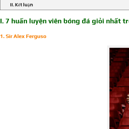
II. Kết luận
I. 7 huấn luyện viên bóng đá giỏi nhất t
1. Sir Alex Ferguso