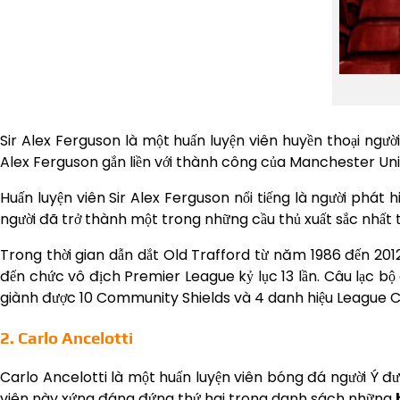
Sir Alex Ferguson là một huấn luyện viên huyền thoại ngườ
Alex Ferguson gắn liền với thành công của Manchester Uni
Huấn luyện viên Sir Alex Ferguson nổi tiếng là người phát 
người đã trở thành một trong những cầu thủ xuất sắc nhất th
Trong thời gian dẫn dắt Old Trafford từ năm 1986 đến 201
đến chức vô địch Premier League kỷ lục 13 lần. Câu lạc 
giành được 10 Community Shields và 4 danh hiệu League C
2. Carlo Ancelotti
Carlo Ancelotti là một huấn luyện viên bóng đá người Ý được
viên này xứng đáng đứng thứ hai trong danh sách những