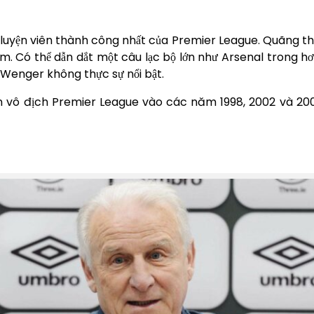
ện viên thành công nhất của Premier League. Quãng thời g
m. Có thể dẫn dắt một câu lạc bộ lớn như Arsenal trong hơ
 Wenger không thực sự nổi bật.
ần vô địch Premier League vào các năm 1998, 2002 và 200