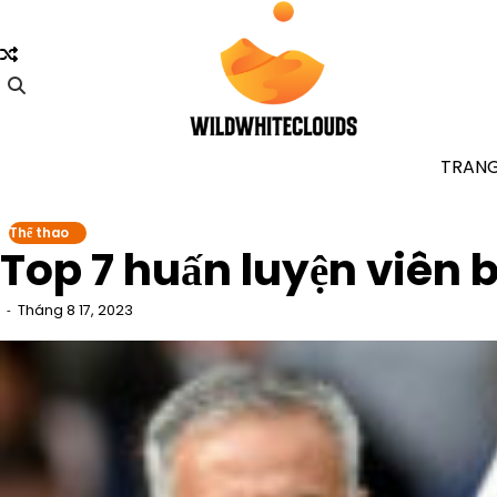
Skip
to
content
TRAN
Thể thao
Top 7 huấn luyện viên b
Tháng 8 17, 2023