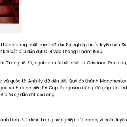
thành công nhất mọi thời đại. Sự nghiệp huấn luyện của Sir
khi bắt đầu dẫn dắt CLB vào tháng 11 năm 1986.
i. Trong số đó, ngôi sao nổi bật nhất là Cristiano Ronaldo,
ớc và quốc tế. Anh ấy đã dẫn dắt Quỷ đỏ thành Manchester
gue và 5 danh hiệu FA Cup. Ferguson cũng đã giúp United
 dưới sự dẫn dắt của ông.
thành tích đạt được trong sự nghiệp của mình, vị huấn luyện