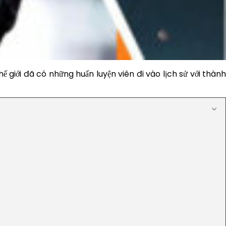
ế giới đã có những huấn luyện viên đi vào lịch sử với thành